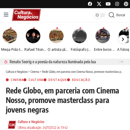
Buscar
Mega Polo transforma lançamento de coleção em plataforma nacional de negócios e projeta crescimento de mais de 15%
Rafael Titonelly leva magia e acolhimento a crianças em tratamento oncológico em Juiz de Fora
O artista plástico Jorge Luiz transforma sustentabilidade e criatividade em arte contemporânea
Fotógrafo José Roberto apresenta um olhar sensível sobre arquitetura, formas e luz na fotografia
Entre livros e fotografia autoral, Sebastião Reis consolida uma trajetória marcada pelo olhar artístico
Renato Seerig e a poesia da natureza iluminada pela lua
Cultura e Negócios
>
Cinema
>
Rede Globo, em parceria com Cinema Nosso, promove masterclass para jovens negras
CINEMA
CULTURA
DESTAQUE
EDUCAÇÃO
Rede Globo, em parceria com Cinema
Nosso, promove masterclass para
jovens negras
Cultura e Negócios
Ultima atualização: 24/11/2022 às 19:42