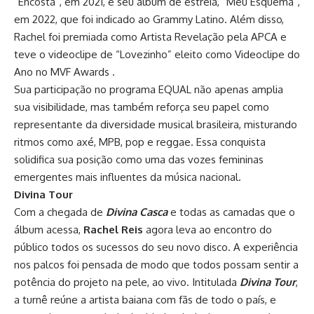
“Encosta”, em 2021, e seu álbum de estreia, “Meu Esquema”,
em 2022, que foi indicado ao Grammy Latino. Além disso,
Rachel foi premiada como Artista Revelação pela APCA e
teve o videoclipe de “Lovezinho” eleito como Videoclipe do
Ano no MVF Awards .
Sua participação no programa EQUAL não apenas amplia
sua visibilidade, mas também reforça seu papel como
representante da diversidade musical brasileira, misturando
ritmos como axé, MPB, pop e reggae. Essa conquista
solidifica sua posição como uma das vozes femininas
emergentes mais influentes da música nacional.
Divina Tour
Com a chegada de
Divina Casca
e todas as camadas que o
álbum acessa,
Rachel Reis
agora leva ao encontro do
público todos os sucessos do seu novo disco. A experiência
nos palcos foi pensada de modo que todos possam sentir a
potência do projeto na pele, ao vivo. Intitulada
Divina Tour
,
a turnê reúne a artista baiana com fãs de todo o país, e