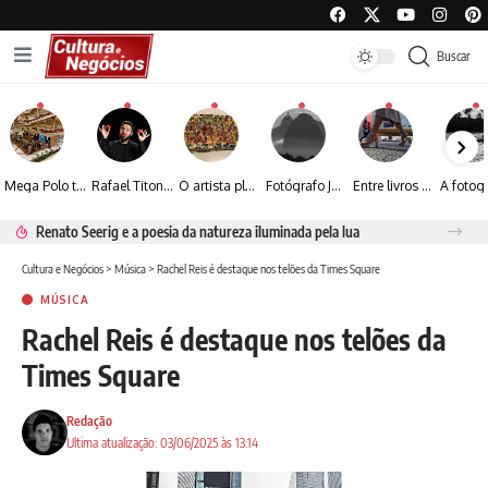
Buscar
Mega Polo transforma lançamento de coleção em plataforma nacional de negócios e projeta crescimento de mais de 15%
Rafael Titonelly leva magia e acolhimento a crianças em tratamento oncológico em Juiz de Fora
O artista plástico Jorge Luiz transforma sustentabilidade e criatividade em arte contemporânea
Fotógrafo José Roberto apresenta um olhar sensível sobre arquitetura, formas e luz na fotografia
Entre livros e fotografia autoral, Sebastião Reis consolida uma trajetória marcada pelo olhar artístico
Renato Seerig e a poesia da natureza iluminada pela lua
Cultura e Negócios
>
Música
>
Rachel Reis é destaque nos telões da Times Square
MÚSICA
Rachel Reis é destaque nos telões da
Times Square
Redação
Ultima atualização: 03/06/2025 às 13:14