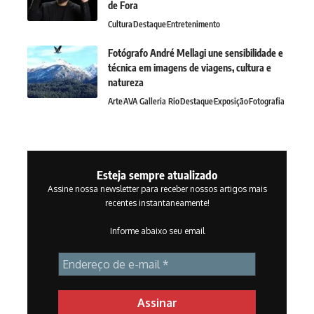
de Fora
Cultura
Destaque
Entretenimento
Fotógrafo André Mellagi une sensibilidade e
técnica em imagens de viagens, cultura e
natureza
Arte
AVA Galleria Rio
Destaque
Exposição
Fotografia
Esteja sempre atualizado
Assine nossa newsletter para receber nossos artigos mais
recentes instantaneamente!
Informe abaixo seu email