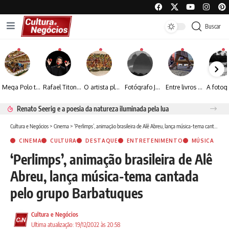
Buscar
Mega Polo transforma lançamento de coleção em plataforma nacional de negócios e projeta crescimento de mais de 15%
Rafael Titonelly leva magia e acolhimento a crianças em tratamento oncológico em Juiz de Fora
O artista plástico Jorge Luiz transforma sustentabilidade e criatividade em arte contemporânea
Fotógrafo José Roberto apresenta um olhar sensível sobre arquitetura, formas e luz na fotografia
Entre livros e fotografia autoral, Sebastião Reis consolida uma trajetória marcada pelo olhar artístico
Renato Seerig e a poesia da natureza iluminada pela lua
Cultura e Negócios
>
Cinema
>
‘Perlimps’, animação brasileira de Alê Abreu, lança música-tema cantada pelo grupo Barbatuques
CINEMA
CULTURA
DESTAQUE
ENTRETENIMENTO
MÚSICA
‘Perlimps’, animação brasileira de Alê
Abreu, lança música-tema cantada
pelo grupo Barbatuques
Cultura e Negócios
Ultima atualização: 19/12/2022 às 20:58