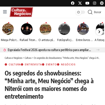
Buscar
Mega Polo transforma lançamento de coleção em plataforma nacional de negócios e projeta crescimento de mais de 15%
Rafael Titonelly leva magia e acolhimento a crianças em tratamento oncológico em Juiz de Fora
O artista plástico Jorge Luiz transforma sustentabilidade e criatividade em arte contemporânea
Fotógrafo José Roberto apresenta um olhar sensível sobre arquitetura, formas e luz na fotografia
Entre livros e fotografia autoral, Sebastião Reis consolida uma trajetória marcada pelo olhar artístico
Espraiada Festival 2026 aposta na cultura periférica para ampliar oportunidades na zona sul
Cultura e Negócios
>
Cultura
>
Os segredos do showbusiness: “Minha arte, Meu Negócio” chega à Niterói com os maiores nomes do entretenimento
CULTURA
ENTREVISTA
EVENTO
NEGÓCIOS
Os segredos do showbusiness:
“Minha arte, Meu Negócio” chega à
Niterói com os maiores nomes do
entretenimento