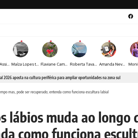
Veronice Assini Saes transforma a natureza em fotografias marcadas pela sensibilidade
Maíza Lopes transforma cultura popular baiana em narrativas fotográficas
Flaviane Campos transforma natureza, espiritualidade e sensibilidade em narrativas fotográficas
Roberta Tavares transforma a fotografia em obras de arte marcadas pela sensibilidade e sofisticação
Amanda Neves transforma a beleza da natureza em obras realistas repletas de sensibilidade
al 2026 aposta na cultura periférica para ampliar oportunidades na zona sul
tempo mas, pode ser recuperado; entenda como funciona escultura labial
os lábios muda ao longo
da como funciona escultu