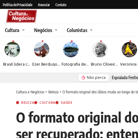
Política de Privacidade
Anunciar
Contato
Cultura
Negócios
Colunistas
Brasil lidera crescimento entre os 15 maiores mercados globais de viagens corporativas
Ezer Berdugo transforma experiências multiculturais e memórias em narrativas visuais por meio da fotografia
Fotografia de Fátima Carlini transforma paisagens naturais em experiências de contemplação
Bruno Oliveira retrata o cotidiano urbano por meio da fotografia em preto e branco
Não perca
Espraiada Festiv
Cultura e Negócios
>
Beleza
>
O formato original dos lábios muda ao longo do 
BELEZA
CULTURA
SAÚDE
O formato original d
ser recuperado; enten