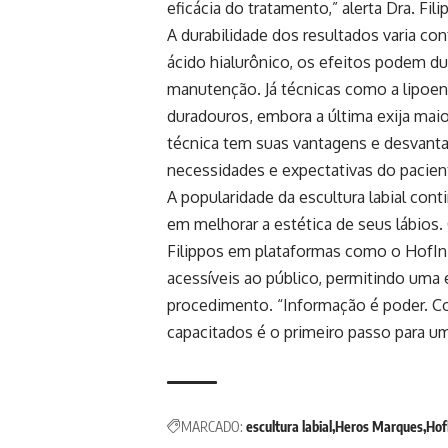
eficácia do tratamento,” alerta Dra. Fili
A durabilidade dos resultados varia co
ácido hialurônico, os efeitos podem du
manutenção. Já técnicas como a lipoe
duradouros, embora a última exija maio
técnica tem suas vantagens e desvanta
necessidades e expectativas do pacient
A popularidade da escultura labial cont
em melhorar a estética de seus lábios.
Filippos em plataformas como o HofIn
acessíveis ao público, permitindo uma 
procedimento. “Informação é poder. Co
capacitados é o primeiro passo para um 
MARCADO:
escultura labial
Heros Marques
Hof