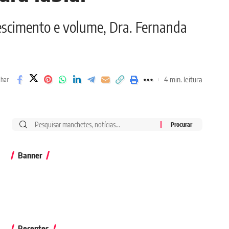
escimento e volume, Dra. Fernanda
4 min. leitura
lhar
Banner
Recentes