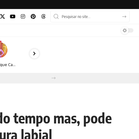
Monique Camacho é homenageada no Prêmio Gênios da Atualidade 2026
 do tempo mas, pode
ra labial