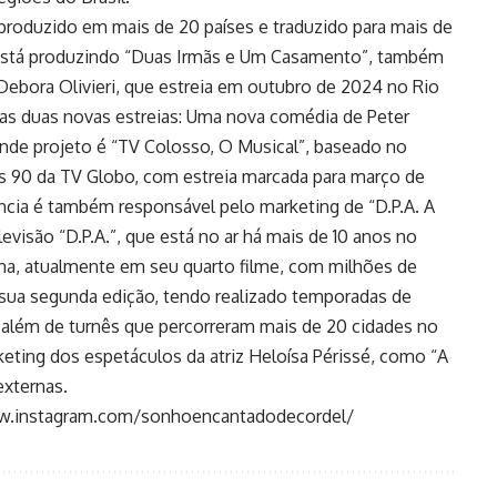
 produzido em mais de 20 países e traduzido para mais de
d está produzindo “Duas Irmãs e Um Casamento”, também
Debora Olivieri, que estreia em outubro de 2024 no Rio
das duas novas estreias: Uma nova comédia de Peter
ande projeto é “TV Colosso, O Musical”, baseado no
s 90 da TV Globo, com estreia marcada para março de
cia é também responsável pelo marketing de “D.P.A. A
levisão “D.P.A.”, que está no ar há mais de 10 anos no
ema, atualmente em seu quarto filme, com milhões de
 sua segunda edição, tendo realizado temporadas de
, além de turnês que percorreram mais de 20 cidades no
eting dos espetáculos da atriz Heloísa Périssé, como “A
externas.
w.instagram.com/sonhoencantadodecordel/