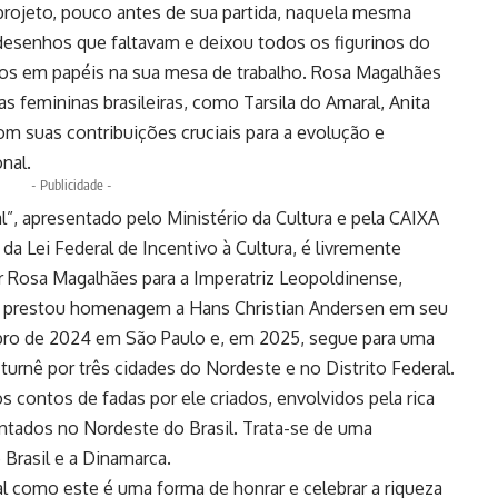
 projeto, pouco antes de sua partida, naquela mesma
 desenhos que faltavam e deixou todos os figurinos do
dos em papéis na sua mesa de trabalho. Rosa Magalhães
tas femininas brasileiras, como Tarsila do Amaral, Anita
com suas contribuições cruciais para a evolução e
nal.
- Publicidade -
”, apresentado pelo Ministério da Cultura e pela CAIXA
 da Lei Federal de Incentivo à Cultura, é livremente
r Rosa Magalhães para a Imperatriz Leopoldinense,
ue prestou homenagem a Hans Christian Andersen em seu
ubro de 2024 em São Paulo e, em 2025, segue para uma
urnê por três cidades do Nordeste e no Distrito Federal.
s contos de fadas por ele criados, envolvidos pela rica
ientados no Nordeste do Brasil. Trata-se de uma
 Brasil e a Dinamarca.
ral como este é uma forma de honrar e celebrar a riqueza