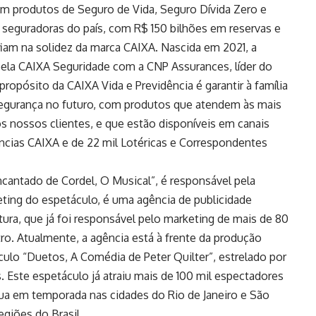
 em produtos de Seguro de Vida, Seguro Dívida Zero e
 seguradoras do país, com R$ 150 bilhões em reservas e
fiam na solidez da marca CAIXA. Nascida em 2021, a
 pela CAIXA Seguridade com a CNP Assurances, líder do
ropósito da CAIXA Vida e Previdência é garantir à família
 segurança no futuro, com produtos que atendem às mais
dos nossos clientes, e que estão disponíveis em canais
gências CAIXA e de 22 mil Lotéricas e Correspondentes
cantado de Cordel, O Musical”, é responsável pela
eting do espetáculo, é uma agência de publicidade
ura, que já foi responsável pelo marketing de mais de 80
tro. Atualmente, a agência está à frente da produção
culo “Duetos, A Comédia de Peter Quilter”, estrelado por
 Este espetáculo já atraiu mais de 100 mil espectadores
nua em temporada nas cidades do Rio de Janeiro e São
egiões do Brasil.