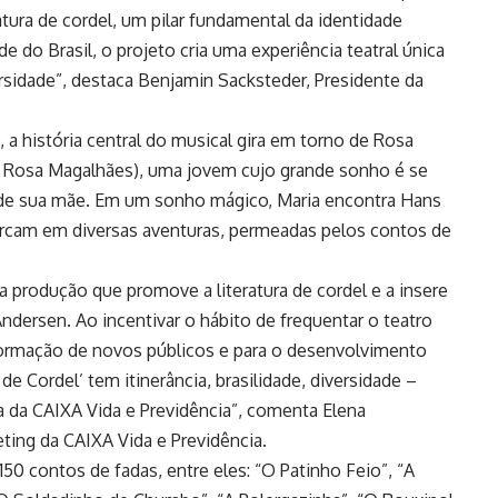
eratura de cordel, um pilar fundamental da identidade
e do Brasil, o projeto cria uma experiência teatral única
ersidade”, destaca Benjamin Sacksteder, Presidente da
 a história central do musical gira em torno de Rosa
Rosa Magalhães), uma jovem cujo grande sonho é se
o de sua mãe. Em um sonho mágico, Maria encontra Hans
arcam em diversas aventuras, permeadas pelos contos de
 produção que promove a literatura de cordel e a insere
ndersen. Ao incentivar o hábito de frequentar o teatro
 formação de novos públicos e para o desenvolvimento
e Cordel’ tem itinerância, brasilidade, diversidade –
a da CAIXA Vida e Previdência”, comenta Elena
ing da CAIXA Vida e Previdência.
50 contos de fadas, entre eles: “O Patinho Feio”, “A