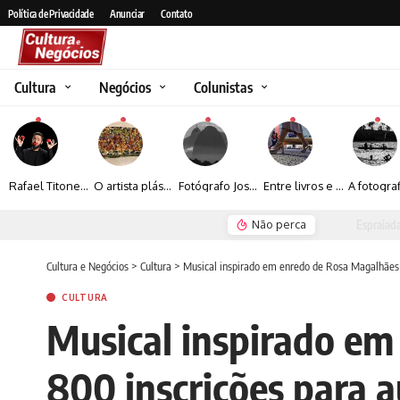
Política de Privacidade
Anunciar
Contato
Cultura
Negócios
Colunistas
Rafael Titonelly leva magia e acolhimento a crianças em tratamento oncológico em Juiz de Fora
O artista plástico Jorge Luiz transforma sustentabilidade e criatividade em arte contemporânea
Fotógrafo José Roberto apresenta um olhar sensível sobre arquitetura, formas e luz na fotografia
Entre livros e fotografia autoral, Sebastião Reis consolida uma trajetória marcada pelo olhar artístico
Não perca
Espraiada Festiv
Cultura e Negócios
>
Cultura
>
Musical inspirado em enredo de Rosa Magalhães 
CULTURA
Musical inspirado em
800 inscrições para 