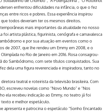
“O Soldadinho de Chumbo”, “A Polergazinha”, “O Rouxinol
dersen enfrentou dificuldades na infância, o que o fez
enças entre ricos e pobres. Essa experiência inspirou
va que todos deveriam ter os mesmos direitos.
ntemporâneas mais importantes da atualidade no nosso
 foi artista plástica, figurinista, cenógrafa e carnavalesca
no Sambódromo e por sua atuação em eventos como o
os de 2007, que lhe rendeu um Emmy em 2008, e o
 Olimpíada no Rio de Janeiro em 2016. Rosa consagrou-
ã do Sambódromo, com sete títulos conquistados. Sua
fez dela uma figura reverenciada e inspiradora, tanto no
diretora teatral e roteirista da televisão brasileira. Com
LOBO, escreveu novelas como “Novo Mundo” e “Nos
ho ela recebeu indicação ao Emmy, no teatro já foi
 texto e melhor espetáculo.
ue apresenta e patrocina o espetáculo “Sonho Encantado