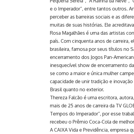
Pequena Sereia”, “A Rainha da Neve”, 
e o Imperador”, entre tantos outros. An
perceber as barreiras sociais e as difer
muitas de suas histórias. Ele acredita
Rosa Magalhães é uma das artistas co
país. Com cinquenta anos de carreira, ela
brasileira, famosa por seus títulos 
encerramento dos Jogos Pan-American
inesquecível show de encerramento da
se como a maior e única mulher campe
capacidade de unir tradição e inovação 
Brasil quanto no exterior​.
Thereza Falcão é uma escritora, autora, 
mais de 25 anos de carreira da TV G
Tempos do Imperador”, por esse trabal
recebeu o Prêmio Coca-Cola de melhor
A CAIXA Vida e Previdência, empresa q