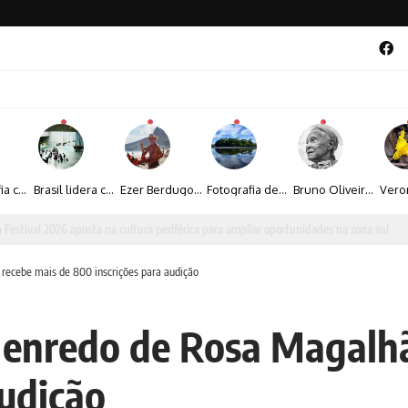
A fotografia contemporânea de Cynthia Feyh Jappur entre luz, movimento e arte
Brasil lidera crescimento entre os 15 maiores mercados globais de viagens corporativas
Ezer Berdugo transforma experiências multiculturais e memórias em narrativas visuais por meio da fotografia
Fotografia de Fátima Carlini transforma paisagens naturais em experiências de contemplação
Bruno Oliveira retrata o cotidiano urbano por meio da fotografia em preto e branco
al 2026 aposta na cultura periférica para ampliar oportunidades na zona sul
recebe mais de 800 inscrições para audição
 enredo de Rosa Magalhã
audição