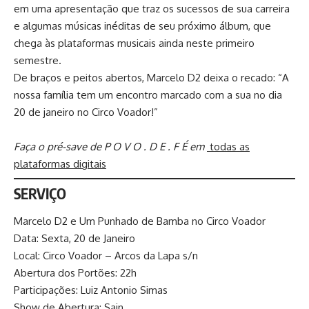
em uma apresentação que traz os sucessos de sua carreira
e algumas músicas inéditas de seu próximo álbum, que
chega às plataformas musicais ainda neste primeiro
semestre.
De braços e peitos abertos, Marcelo D2 deixa o recado: “A
nossa família tem um encontro marcado com a sua no dia
20 de janeiro no Circo Voador!”
Faça o pré-save de P O V O . D E . F É em
todas as
plataformas digitais
SERVIÇO
Marcelo D2 e Um Punhado de Bamba no Circo Voador
Data: Sexta, 20 de Janeiro
Local: Circo Voador – Arcos da Lapa s/n
Abertura dos Portões: 22h
Participações: Luiz Antonio Simas
Show de Abertura: Sain