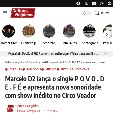
Buscar
Rafael Titonelly leva magia e acolhimento a crianças em tratamento oncológico em Juiz de Fora
O artista plástico Jorge Luiz transforma sustentabilidade e criatividade em arte contemporânea
Fotógrafo José Roberto apresenta um olhar sensível sobre arquitetura, formas e luz na fotografia
Entre livros e fotografia autoral, Sebastião Reis consolida uma trajetória marcada pelo olhar artístico
A fotografia contemporânea de Cynthia Feyh Jappur entre luz, movimento e arte
Espraiada Festival 2026 aposta na cultura periférica para ampliar oportunidades na zona sul
Cultura e Negócios
>
Cultura
>
Marcelo D2 lança o single P O V O . D E . F É e apresenta nova sonoridade com show inédito no Circo Voador
CULTURA
FAMOSOS
MÚSICA
ÚLTIMAS NOTÍCIAS
Marcelo D2 lança o single P O V O . D
E . F É e apresenta nova sonoridade
com show inédito no Circo Voador
Cultura e Negócios
Ultima atualização: 17/01/2023 às 16:27