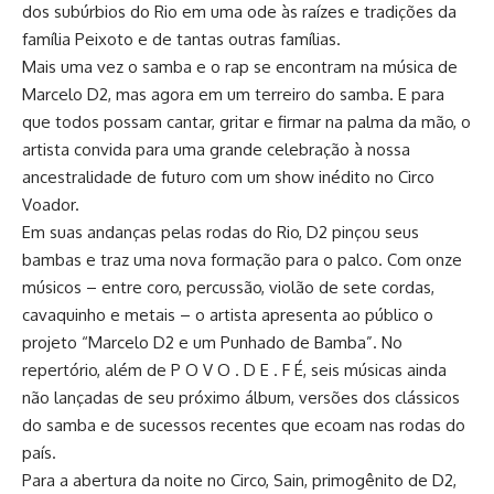
dos subúrbios do Rio em uma ode às raízes e tradições da
família Peixoto e de tantas outras famílias.
Mais uma vez o samba e o rap se encontram na música de
Marcelo D2, mas agora em um terreiro do samba. E para
que todos possam cantar, gritar e firmar na palma da mão, o
artista convida para uma grande celebração à nossa
ancestralidade de futuro com um show inédito no Circo
Voador.
Em suas andanças pelas rodas do Rio, D2 pinçou seus
bambas e traz uma nova formação para o palco. Com onze
músicos – entre coro, percussão, violão de sete cordas,
cavaquinho e metais – o artista apresenta ao público o
projeto “Marcelo D2 e um Punhado de Bamba”. No
repertório, além de P O V O . D E . F É, seis músicas ainda
não lançadas de seu próximo álbum, versões dos clássicos
do samba e de sucessos recentes que ecoam nas rodas do
país.
Para a abertura da noite no Circo, Sain, primogênito de D2,