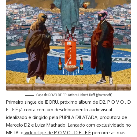
Capa de POVO DE FÉ: Artista Hebert Deff (@artedeft)
Primeiro single de IBORU, próximo álbum de D2, P O V O . D
E . F É já conta com um desdobramento audiovisual
idealizado e dirigido pela PUPILA DILATADA, produtora de
Marcelo D2 e Luiza Machado. Lançado com exclusividade no
META, o
videoclipe de P O V O . D E . F É
percorre as ruas