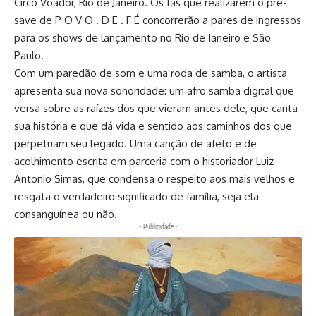
Circo Voador, Rio de Janeiro. Os fãs que realizarem o pré-
save de P O V O . D E . F É concorrerão a pares de ingressos
para os shows de lançamento no Rio de Janeiro e São
Paulo.
Com um paredão de som e uma roda de samba, o artista
apresenta sua nova sonoridade: um afro samba digital que
versa sobre as raízes dos que vieram antes dele, que canta
sua história e que dá vida e sentido aos caminhos dos que
perpetuam seu legado. Uma canção de afeto e de
acolhimento escrita em parceria com o historiador Luiz
Antonio Simas, que condensa o respeito aos mais velhos e
resgata o verdadeiro significado de família, seja ela
consanguínea ou não.
- Publicidade -