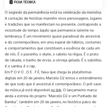
FICHA TÉCNICA
O segredo da permanência está na celebração da memória.
A contação de histórias mantém vivos personagens, lugares
e tradições que se manifestam no presente, contrapondo a
vicissitude do tempo àquilo que permanece latente na
lembrança. É um movimento quase paradoxal do ancestral
e do contemporâneo, em uma espiral de hábitos, costumes
e comportamentos que constituem a essência de cada um
de nós. É o passinho, o skate, o cabelo na régua. É o prato
de rabada, o banho de ervas, a cerveja gelada. É o subúrbio,
é o samba, é o rap.
Em P O V O . D E . F É, faixa que chega às plataformas
digitais em 20 de janeiro, Marcelo D2 entoa o entendimento
de que tudo que é ancestral é contemporâneo. O pré-save
da música já está disponível
no link
. O lançamento marca
ainda a estreia do projeto “Marcelo D2 e um Punhado de
Bamba”, também em 20 de janeiro, no histórico palco do