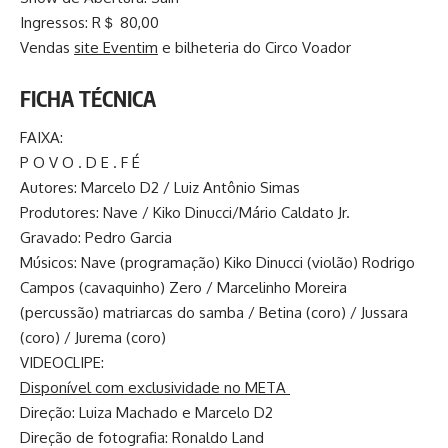
Ingressos: R＄ 80,00
Vendas
site Eventim
e bilheteria do Circo Voador
FICHA TÉCNICA
FAIXA:
P O V O . D E . F É
Autores: Marcelo D2 / Luiz Antônio Simas
Produtores: Nave / Kiko Dinucci/Mário Caldato Jr.
Gravado: Pedro Garcia
Músicos: Nave (programação) Kiko Dinucci (violão) Rodrigo
Campos (cavaquinho) Zero / Marcelinho Moreira
(percussão) matriarcas do samba / Betina (coro) / Jussara
(coro) / Jurema (coro)
VIDEOCLIPE:
Disponível com exclusividade no META
Direção: Luiza Machado e Marcelo D2
Direção de fotografia: Ronaldo Land