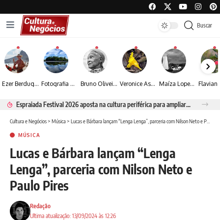
Buscar
Ezer Berdugo transforma experiências multiculturais e memórias em narrativas visuais por meio da fotografia
Fotografia de Fátima Carlini transforma paisagens naturais em experiências de contemplação
Bruno Oliveira retrata o cotidiano urbano por meio da fotografia em preto e branco
Veronice Assini Saes transforma a natureza em fotografias marcadas pela sensibilidade
Maíza Lopes transforma cultura popular baiana em narrativas fotográficas
Espraiada Festival 2026 aposta na cultura periférica para ampliar oportunidades na zona sul
Cultura e Negócios
>
Música
>
Lucas e Bárbara lançam “Lenga Lenga”, parceria com Nilson Neto e Paulo Pires
MÚSICA
Lucas e Bárbara lançam “Lenga
Lenga”, parceria com Nilson Neto e
Paulo Pires
Redação
Ultima atualização: 13/09/2024 às 12:26