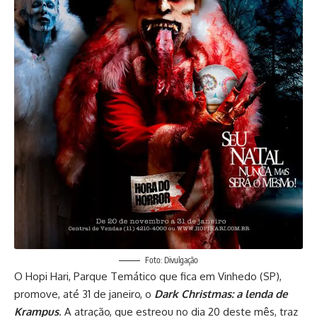
Foto: Divulgação
O
Hopi Hari
, Parque Temático que fica em Vinhedo (SP),
promove, até 31 de janeiro, o
Dark Christmas: a lenda de
Krampus
. A atração, que estreou no dia 20 deste mês, traz