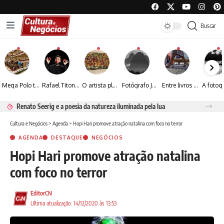
Buscar
Mega Polo transforma lançamento de coleção em plataforma nacional de negócios e projeta crescimento de mais de 15%
Rafael Titonelly leva magia e acolhimento a crianças em tratamento oncológico em Juiz de Fora
O artista plástico Jorge Luiz transforma sustentabilidade e criatividade em arte contemporânea
Fotógrafo José Roberto apresenta um olhar sensível sobre arquitetura, formas e luz na fotografia
Entre livros e fotografia autoral, Sebastião Reis consolida uma trajetória marcada pelo olhar artístico
Renato Seerig e a poesia da natureza iluminada pela lua
Cultura e Negócios
>
Agenda
>
Hopi Hari promove atração natalina com foco no terror
AGENDA
DESTAQUE
NEGÓCIOS
Hopi Hari promove atração natalina
com foco no terror
EditorCN
Ultima atualização: 14/12/2020 às 13:53