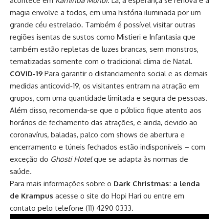
acontece em
Kaminda Mundi
. Lá, a esperança se renova e a
magia envolve a todos, em uma história iluminada por um
grande céu estrelado. Também é possível visitar outras
regiões isentas de sustos como Mistieri e Infantasia que
também estão repletas de luzes brancas, sem monstros,
tematizadas somente com o tradicional clima de Natal.
COVID-19
Para garantir o distanciamento social e as demais
medidas
anticovid-19
, os visitantes entram na atração em
grupos, com uma quantidade limitada e segura de pessoas.
Além disso, recomenda-se que o público fique atento aos
horários de fechamento das atrações, e ainda, devido ao
coronavírus, baladas, palco com shows de abertura e
encerramento e túneis fechados estão indisponíveis – com
exceção do
Ghosti Hotel
que se adapta às normas de
saúde.
Para mais informações sobre o
Dark Christmas: a lenda
de Krampus
acesse o site do
Hopi Hari
ou entre em
contato pelo telefone (11) 4290 0333.