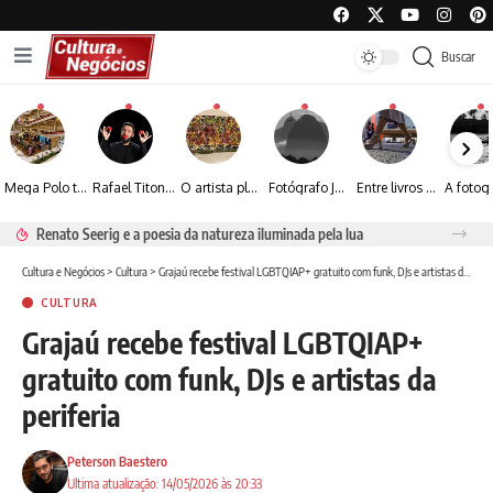
Buscar
Mega Polo transforma lançamento de coleção em plataforma nacional de negócios e projeta crescimento de mais de 15%
Rafael Titonelly leva magia e acolhimento a crianças em tratamento oncológico em Juiz de Fora
O artista plástico Jorge Luiz transforma sustentabilidade e criatividade em arte contemporânea
Fotógrafo José Roberto apresenta um olhar sensível sobre arquitetura, formas e luz na fotografia
Entre livros e fotografia autoral, Sebastião Reis consolida uma trajetória marcada pelo olhar artístico
Renato Seerig e a poesia da natureza iluminada pela lua
Cultura e Negócios
>
Cultura
>
Grajaú recebe festival LGBTQIAP+ gratuito com funk, DJs e artistas da periferia
CULTURA
Grajaú recebe festival LGBTQIAP+
gratuito com funk, DJs e artistas da
periferia
Peterson Baestero
Ultima atualização: 14/05/2026 às 20:33