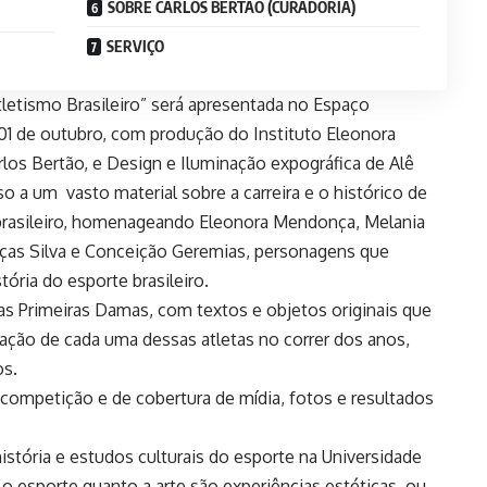
SOBRE CARLOS BERTÃO (CURADORIA)
SERVIÇO
letismo Brasileiro” será apresentada no Espaço
de 01 de outubro, com produção do Instituto Eleonora
los Bertão, e Design e Iluminação expográfica de Alê
so a um vasto material sobre a carreira e o histórico de
brasileiro, homenageando Eleonora Mendonça, Melania
Graças Silva e Conceição Geremias, personagens que
ria do esporte brasileiro.
as Primeiras Damas, com textos e objetos originais que
ação de cada uma dessas atletas no correr dos anos,
os.
 competição e de cobertura de mídia, fotos e resultados
stória e estudos culturais do esporte na Universidade
o o esporte quanto a arte são experiências estéticas, ou