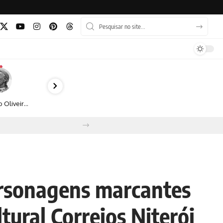
Bruno Oliveira retrata o cotidiano urbano por meio da fotografia em preto e branco
ersonagens marcantes
tural Correios Niterói