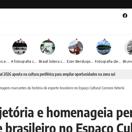
Entre livros e fotografia autoral, Sebastião Reis consolida uma trajetória marcada pelo olhar artístico
A fotografia contemporânea de Cynthia Feyh Jappur entre luz, movimento e arte
Brasil lidera crescimento entre os 15 maiores mercados globais de viagens corporativas
Ezer Berdugo transforma experiências multiculturais e memórias em narrativas visuais por meio da fotografia
Fotografia de Fátima Carlini transforma paisagens naturais em experiências de contemplação
al 2026 aposta na cultura periférica para ampliar oportunidades na zona sul
agens marcantes da história do esporte brasileiro no Espaço Cultural Correios Niterói
ajetória e homenageia p
 brasileiro no Espaço Cul