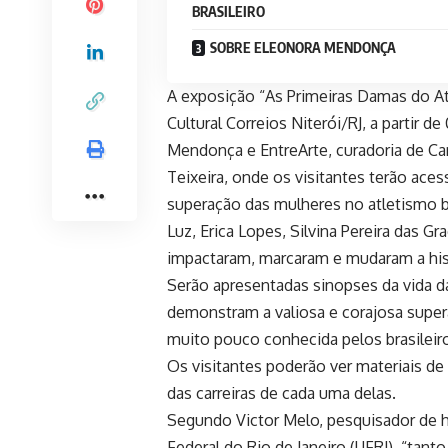
BRASILEIRO
SOBRE ELEONORA MENDONÇA
A exposição “As Primeiras Damas do At
Cultural Correios Niterói/RJ, a partir 
Mendonça e EntreArte, curadoria de Car
Teixeira, onde os visitantes terão aces
superação das mulheres no atletismo 
Luz, Erica Lopes, Silvina Pereira das 
impactaram, marcaram e mudaram a histó
Serão apresentadas sinopses da vida d
demonstram a valiosa e corajosa super
muito pouco conhecida pelos brasileir
Os visitantes poderão ver materiais de
das carreiras de cada uma delas.
Segundo Victor Melo, pesquisador de hi
Federal do Rio de Janeiro (UFRJ), “tant