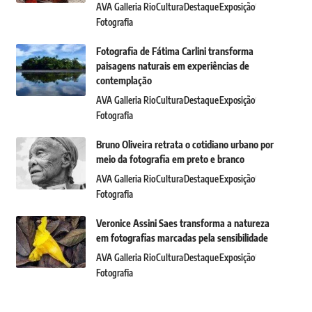
AVA Galleria Rio
Cultura
Destaque
Exposição
Fotografia
Fotografia de Fátima Carlini transforma
paisagens naturais em experiências de
contemplação
AVA Galleria Rio
Cultura
Destaque
Exposição
Fotografia
Bruno Oliveira retrata o cotidiano urbano por
meio da fotografia em preto e branco
AVA Galleria Rio
Cultura
Destaque
Exposição
Fotografia
Veronice Assini Saes transforma a natureza
em fotografias marcadas pela sensibilidade
AVA Galleria Rio
Cultura
Destaque
Exposição
Fotografia