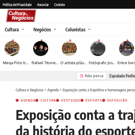
Política de Privacidade
Anunciar
Contato
Cultura
Negócios
Colunistas
Mega Polo transforma lançamento de coleção em plataforma nacional de negócios e projeta crescimento de mais de 15%
Rafael Titonelly leva magia e acolhimento a crianças em tratamento oncológico em Juiz de Fora
O artista plástico Jorge Luiz transforma sustentabilidade e criatividade em arte contemporânea
Fotógrafo José Roberto apresenta um olhar sensível sobre arquitetura, formas e luz na fotografia
Não perca
Espraiada Festiv
Cultura e Negócios
>
Agenda
>
Exposição conta a trajetória e homenageia person
AGENDA
CULTURA
DESTAQUE
ESPORTE
EXPOSIÇÃO
Exposição conta a tr
da história do esporte