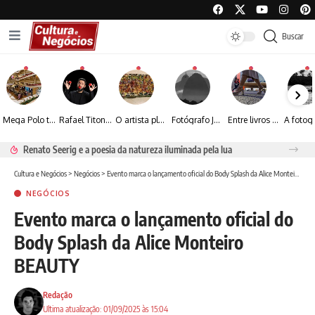
Buscar
Mega Polo transforma lançamento de coleção em plataforma nacional de negócios e projeta crescimento de mais de 15%
Rafael Titonelly leva magia e acolhimento a crianças em tratamento oncológico em Juiz de Fora
O artista plástico Jorge Luiz transforma sustentabilidade e criatividade em arte contemporânea
Fotógrafo José Roberto apresenta um olhar sensível sobre arquitetura, formas e luz na fotografia
Entre livros e fotografia autoral, Sebastião Reis consolida uma trajetória marcada pelo olhar artístico
Renato Seerig e a poesia da natureza iluminada pela lua
Cultura e Negócios
>
Negócios
>
Evento marca o lançamento oficial do Body Splash da Alice Monteiro BEAUTY
NEGÓCIOS
Evento marca o lançamento oficial do
Body Splash da Alice Monteiro
BEAUTY
Redação
Ultima atualização: 01/09/2025 às 15:04