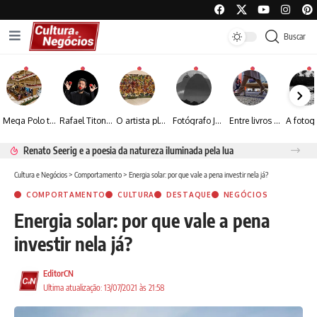
Buscar
Mega Polo transforma lançamento de coleção em plataforma nacional de negócios e projeta crescimento de mais de 15%
Rafael Titonelly leva magia e acolhimento a crianças em tratamento oncológico em Juiz de Fora
O artista plástico Jorge Luiz transforma sustentabilidade e criatividade em arte contemporânea
Fotógrafo José Roberto apresenta um olhar sensível sobre arquitetura, formas e luz na fotografia
Entre livros e fotografia autoral, Sebastião Reis consolida uma trajetória marcada pelo olhar artístico
Renato Seerig e a poesia da natureza iluminada pela lua
Cultura e Negócios
>
Comportamento
>
Energia solar: por que vale a pena investir nela já?
COMPORTAMENTO
CULTURA
DESTAQUE
NEGÓCIOS
Energia solar: por que vale a pena
investir nela já?
EditorCN
Ultima atualização: 13/07/2021 às 21:58