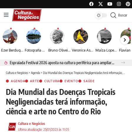
Buscar
Ezer Berdugo transforma experiências multiculturais e memórias em narrativas visuais por meio da fotografia
Fotografia de Fátima Carlini transforma paisagens naturais em experiências de contemplação
Bruno Oliveira retrata o cotidiano urbano por meio da fotografia em preto e branco
Veronice Assini Saes transforma a natureza em fotografias marcadas pela sensibilidade
Maíza Lopes transforma cultura popular baiana em narrativas fotográficas
Espraiada Festival 2026 aposta na cultura periférica para ampliar oportunidades na zona sul
Cultura e Negócios
>
Agenda
>
Dia Mundial das Doenças Tropicais Negligenciadas terá informação, ciência e arte no Centro do Rio
AGENDA
ARTE
CULTURA
EVENTO
SAÚDE
Dia Mundial das Doenças Tropicais
Negligenciadas terá informação,
ciência e arte no Centro do Rio
Cultura e Negócios
Ultima atualização: 25/01/2023 às 11:05