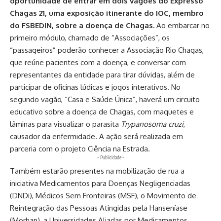
oportunidade de entrar em dois vagões do Expresso
Chagas 21, uma exposição itinerante do IOC, membro
do FSBEDIN, sobre a doença de Chagas.
Ao embarcar no
primeiro módulo, chamado de “Associações”, os
“passageiros” poderão conhecer a Associação Rio Chagas,
que reúne pacientes com a doença, e conversar com
representantes da entidade para tirar dúvidas, além de
participar de oficinas lúdicas e jogos interativos. No
segundo vagão, “Casa e Saúde Única”, haverá um circuito
educativo sobre a doença de Chagas, com maquetes e
lâminas para visualizar o parasita
Trypanosoma cruzi
,
causador da enfermidade. A ação será realizada em
parceria com o projeto Ciência na Estrada.
- Publicidade -
Também estarão presentes na mobilização de rua a
iniciativa Medicamentos para Doenças Negligenciadas
(DNDi), Médicos Sem Fronteiras (MSF), o Movimento de
Reintegração das Pessoas Atingidas pela Hanseníase
(Morhan), a Universidades Aliadas por Medicamentos