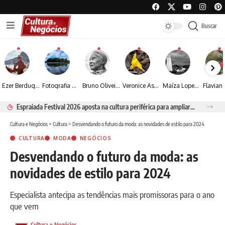
Buscar
Ezer Berdugo transforma experiências multiculturais e memórias em narrativas visuais por meio da fotografia
Fotografia de Fátima Carlini transforma paisagens naturais em experiências de contemplação
Bruno Oliveira retrata o cotidiano urbano por meio da fotografia em preto e branco
Veronice Assini Saes transforma a natureza em fotografias marcadas pela sensibilidade
Maíza Lopes transforma cultura popular baiana em narrativas fotográficas
Espraiada Festival 2026 aposta na cultura periférica para ampliar oportunidades na zona sul
Cultura e Negócios
>
Cultura
>
Desvendando o futuro da moda: as novidades de estilo para 2024
CULTURA
MODA
NEGÓCIOS
Desvendando o futuro da moda: as
novidades de estilo para 2024
Especialista antecipa as tendências mais promissoras para o ano
que vem
Cultura e Negócios