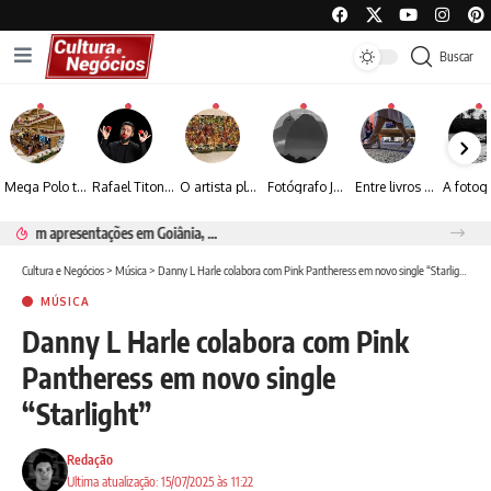
Buscar
Mega Polo transforma lançamento de coleção em plataforma nacional de negócios e projeta crescimento de mais de 15%
Rafael Titonelly leva magia e acolhimento a crianças em tratamento oncológico em Juiz de Fora
O artista plástico Jorge Luiz transforma sustentabilidade e criatividade em arte contemporânea
Fotógrafo José Roberto apresenta um olhar sensível sobre arquitetura, formas e luz na fotografia
Entre livros e fotografia autoral, Sebastião Reis consolida uma trajetória marcada pelo olhar artístico
Espraiada Festival 2026 aposta na cultura periférica para ampliar oportunidades na zona sul
Cultura e Negócios
>
Música
>
Danny L Harle colabora com Pink Pantheress em novo single “Starlight”
MÚSICA
Danny L Harle colabora com Pink
Pantheress em novo single
“Starlight”
Redação
Ultima atualização: 15/07/2025 às 11:22