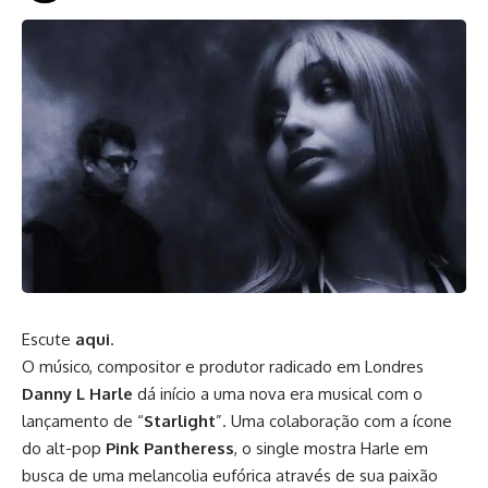
Escute
aqui
.
O músico, compositor e produtor radicado em Londres
Danny L Harle
dá início a uma nova era musical com o
lançamento de “
Starlight
”. Uma colaboração com a ícone
do alt-pop
Pink Pantheress
, o single mostra Harle em
busca de uma melancolia eufórica através de sua paixão