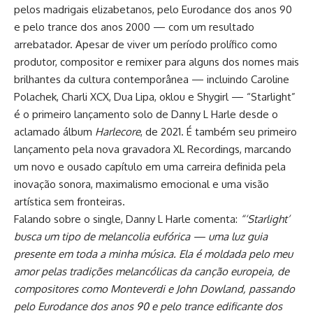
pelos madrigais elizabetanos, pelo Eurodance dos anos 90
e pelo trance dos anos 2000 — com um resultado
arrebatador. Apesar de viver um período prolífico como
produtor, compositor e remixer para alguns dos nomes mais
brilhantes da cultura contemporânea — incluindo Caroline
Polachek, Charli XCX, Dua Lipa, oklou e Shygirl — “Starlight”
é o primeiro lançamento solo de Danny L Harle desde o
aclamado álbum
Harlecore
, de 2021. É também seu primeiro
lançamento pela nova gravadora XL Recordings, marcando
um novo e ousado capítulo em uma carreira definida pela
inovação sonora, maximalismo emocional e uma visão
artística sem fronteiras.
Falando sobre o single, Danny L Harle comenta:
“‘Starlight’
busca um tipo de melancolia eufórica — uma luz guia
presente em toda a minha música. Ela é moldada pelo meu
amor pelas tradições melancólicas da canção europeia, de
compositores como Monteverdi e John Dowland, passando
pelo Eurodance dos anos 90 e pelo trance edificante dos