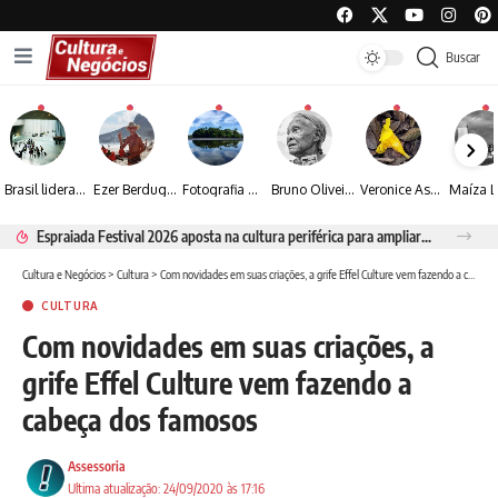
Buscar
Brasil lidera crescimento entre os 15 maiores mercados globais de viagens corporativas
Ezer Berdugo transforma experiências multiculturais e memórias em narrativas visuais por meio da fotografia
Fotografia de Fátima Carlini transforma paisagens naturais em experiências de contemplação
Bruno Oliveira retrata o cotidiano urbano por meio da fotografia em preto e branco
Veronice Assini Saes transforma a natureza em fotografias marcadas pela sensibilidade
Espraiada Festival 2026 aposta na cultura periférica para ampliar oportunidades na zona sul
Cultura e Negócios
>
Cultura
>
Com novidades em suas criações, a grife Effel Culture vem fazendo a cabeça dos famosos
CULTURA
Com novidades em suas criações, a
grife Effel Culture vem fazendo a
cabeça dos famosos
Assessoria
Ultima atualização: 24/09/2020 às 17:16