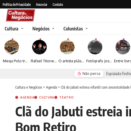
Política de Privacidade
Anunciar
Contato
Cultura
Negócios
Colunistas
Mega Polo transforma lançamento de coleção em plataforma nacional de negócios e projeta crescimento de mais de 15%
Rafael Titonelly leva magia e acolhimento a crianças em tratamento oncológico em Juiz de Fora
O artista plástico Jorge Luiz transforma sustentabilidade e criatividade em arte contemporânea
Fotógrafo José Roberto apresenta um olhar sensível sobre arquitetura, formas e luz na fotografia
Não perca
Espraiada Festiv
Cultura e Negócios
>
Agenda
>
Clã do Jabuti estreia infantil com ancestralidade
AGENDA
CULTURA
TEATRO
Clã do Jabuti estreia 
Bom Retiro