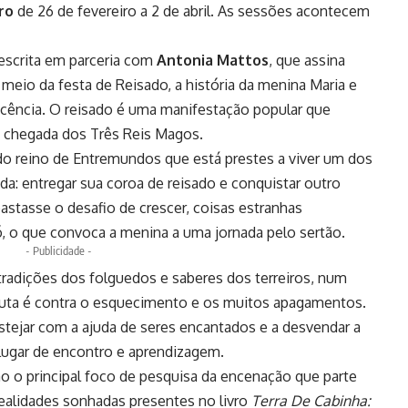
ro
de 26 de fevereiro a 2 de abril. As sessões acontecem
escrita em parceria com
Antonia Mattos
, que assina
 meio da festa de Reisado, a história da menina Maria e
scência. O reisado é uma manifestação popular que
a chegada dos Três Reis Magos.
 do reino de Entremundos que está prestes a viver um dos
a: entregar sua coroa de reisado e conquistar outro
bastasse o desafio de crescer, coisas estranhas
ó, o que convoca a menina a uma jornada pelo sertão.
- Publicidade -
tradições dos folguedos e saberes dos terreiros, num
a luta é contra o esquecimento e os muitos apagamentos.
stejar com a ajuda de seres encantados e a desvendar a
, lugar de encontro e aprendizagem.
ão o principal foco de pesquisa da encenação que parte
e realidades sonhadas presentes no livro
Terra De Cabinha: