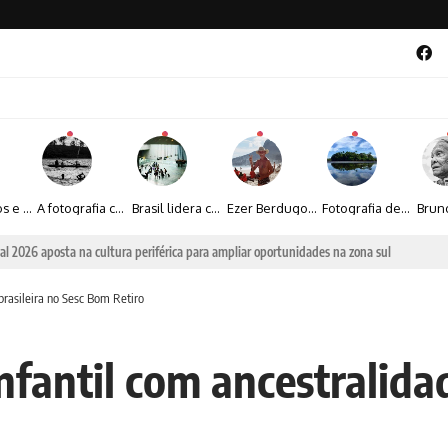
Entre livros e fotografia autoral, Sebastião Reis consolida uma trajetória marcada pelo olhar artístico
A fotografia contemporânea de Cynthia Feyh Jappur entre luz, movimento e arte
Brasil lidera crescimento entre os 15 maiores mercados globais de viagens corporativas
Ezer Berdugo transforma experiências multiculturais e memórias em narrativas visuais por meio da fotografia
Fotografia de Fátima Carlini transforma paisagens naturais em experiências de contemplação
al 2026 aposta na cultura periférica para ampliar oportunidades na zona sul
 brasileira no Sesc Bom Retiro
infantil com ancestralida