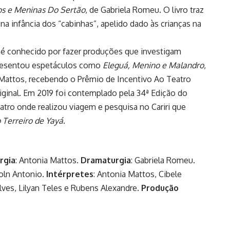
os e Meninas Do Sertão
, de Gabriela Romeu. O livro traz
 na infância dos “cabinhas”, apelido dado às crianças na
i é conhecido por fazer produções que investigam
 apresentou espetáculos como
Eleguá, Menino e Malandro
,
Mattos, recebendo o Prêmio de Incentivo Ao Teatro
iginal. Em 2019 foi contemplado pela 34ª Edição do
ro onde realizou viagem e pesquisa no Cariri que
 Terreiro de Yayá
.
rgia
: Antonia Mattos.
Dramaturgia
: Gabriela Romeu.
coln Antonio.
Intérpretes
: Antonia Mattos, Cibele
ves, Lilyan Teles e Rubens Alexandre.
Produção