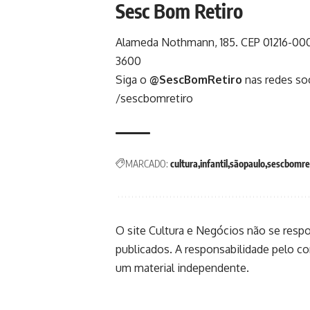
Sesc Bom Retiro
Alameda Nothmann, 185. CEP 01216-000. 
3600
Siga o
@SescBomRetiro
nas redes soc
/sescbomretiro
MARCADO:
cultura
infantil
sãopaulo
sescbomre
O site Cultura e Negócios não se resp
publicados. A responsabilidade pelo c
um material independente.