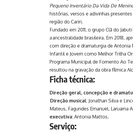
Pequeno Inventário Da Vida De Menin
histórias, versos e adivinhas presentes
região do Cariri.
Fundado em 2011, o grupo Clã do Jabut
a ancestralidade brasileira. Em 2018,
com direção e dramaturgia de Antonia 
Infantil e Jovem como Melhor Trilha Or
Programa Municipal de Fomento Ao Teat
resultou na gravação da obra fílmica
No
Ficha técnica
:
Direção geral, concepção e dramatu
Direção musical
: Jonathan Silva e Lin
Mateus, Fagundes Emanuel, Laruama Al
executiva
: Antonia Mattos.
Serviço
: