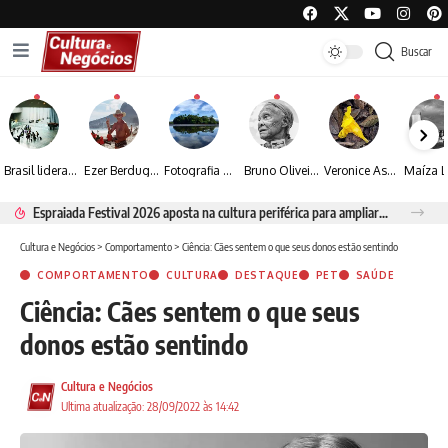
Buscar
Brasil lidera crescimento entre os 15 maiores mercados globais de viagens corporativas
Ezer Berdugo transforma experiências multiculturais e memórias em narrativas visuais por meio da fotografia
Fotografia de Fátima Carlini transforma paisagens naturais em experiências de contemplação
Bruno Oliveira retrata o cotidiano urbano por meio da fotografia em preto e branco
Veronice Assini Saes transforma a natureza em fotografias marcadas pela sensibilidade
Espraiada Festival 2026 aposta na cultura periférica para ampliar oportunidades na zona sul
Cultura e Negócios
>
Comportamento
>
Ciência: Cães sentem o que seus donos estão sentindo
COMPORTAMENTO
CULTURA
DESTAQUE
PET
SAÚDE
Ciência: Cães sentem o que seus
donos estão sentindo
Cultura e Negócios
Ultima atualização: 28/09/2022 às 14:42