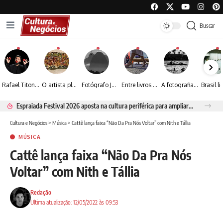
Buscar
Rafael Titonelly leva magia e acolhimento a crianças em tratamento oncológico em Juiz de Fora
O artista plástico Jorge Luiz transforma sustentabilidade e criatividade em arte contemporânea
Fotógrafo José Roberto apresenta um olhar sensível sobre arquitetura, formas e luz na fotografia
Entre livros e fotografia autoral, Sebastião Reis consolida uma trajetória marcada pelo olhar artístico
A fotografia contemporânea de Cynthia Feyh Jappur entre luz, movimento e arte
Espraiada Festival 2026 aposta na cultura periférica para ampliar oportunidades na zona sul
Cultura e Negócios
>
Música
>
Cattê lança faixa “Não Da Pra Nós Voltar” com Nith e Tállia
MÚSICA
Cattê lança faixa “Não Da Pra Nós
Voltar” com Nith e Tállia
Redação
Ultima atualização: 12/05/2022 às 09:53