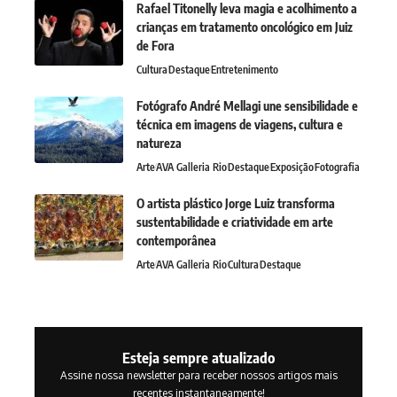
Rafael Titonelly leva magia e acolhimento a
crianças em tratamento oncológico em Juiz
de Fora
Cultura
Destaque
Entretenimento
Fotógrafo André Mellagi une sensibilidade e
técnica em imagens de viagens, cultura e
natureza
Arte
AVA Galleria Rio
Destaque
Exposição
Fotografia
O artista plástico Jorge Luiz transforma
sustentabilidade e criatividade em arte
contemporânea
Arte
AVA Galleria Rio
Cultura
Destaque
Esteja sempre atualizado
Assine nossa newsletter para receber nossos artigos mais
recentes instantaneamente!