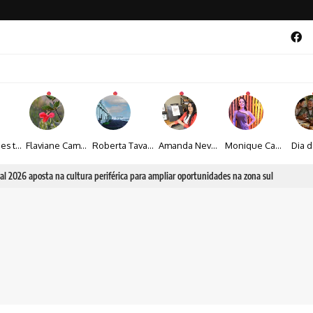
Maíza Lopes transforma cultura popular baiana em narrativas fotográficas
Flaviane Campos transforma natureza, espiritualidade e sensibilidade em narrativas fotográficas
Roberta Tavares transforma a fotografia em obras de arte marcadas pela sensibilidade e sofisticação
Amanda Neves transforma a beleza da natureza em obras realistas repletas de sensibilidade
Monique Camacho é homenageada no Prêmio Gênios da Atualidade 2026
al 2026 aposta na cultura periférica para ampliar oportunidades na zona sul