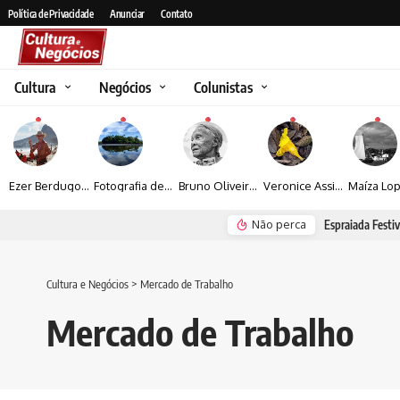
Política de Privacidade
Anunciar
Contato
Cultura
Negócios
Colunistas
Ezer Berdugo transforma experiências multiculturais e memórias em narrativas visuais por meio da fotografia
Fotografia de Fátima Carlini transforma paisagens naturais em experiências de contemplação
Bruno Oliveira retrata o cotidiano urbano por meio da fotografia em preto e branco
Veronice Assini Saes transforma a natureza em fotografias marcadas pela sensibilidade
Não perca
Espraiada Festiv
Cultura e Negócios
>
Mercado de Trabalho
Mercado de Trabalho