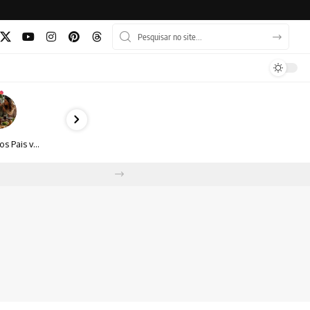
Dia dos Pais vai além do almoço: como transformar a data em experiência, afeto e boas escolhas