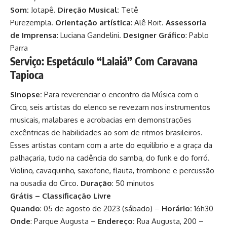
Som:
Jotapê.
Direção Musical:
Tetê
Purezempla.
Orientação artística
: Alê Roit.
Assessoria
de Imprensa
: Luciana Gandelini.
Designer Gráfico
: Pablo
Parra
Serviço: Espetáculo “Lalaiá”
Com Caravana
Tapioca
Sinopse:
Para reverenciar o encontro da Música com o
Circo, seis artistas do elenco se revezam nos instrumentos
musicais, malabares e acrobacias em demonstrações
excêntricas de habilidades ao som de ritmos brasileiros.
Esses artistas contam com a arte do equilíbrio e a graça da
palhaçaria, tudo na cadência do samba, do funk e do forró.
Violino, cavaquinho, saxofone, flauta, trombone e percussão
na ousadia do Circo.
Duração
: 50 minutos
Grátis – Classificação Livre
Quando
: 05 de agosto de 2023 (sábado) –
Horário:
16h30
Onde
: Parque Augusta –
Endereço:
Rua Augusta, 200 –