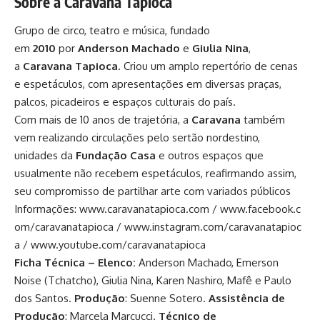
Sobre a Caravana Tapioca
Grupo de circo, teatro e música, fundado
em
2010
por
Anderson Machado
e
Giulia Nina
,
a
Caravana Tapioca
. Criou um amplo repertório de cenas
e espetáculos, com apresentações em diversas praças,
palcos, picadeiros e espaços culturais do país.
Com mais de 10 anos de trajetória, a
Caravana
também
vem realizando circulações pelo sertão nordestino,
unidades da
Fundação Casa
e outros espaços que
usualmente não recebem espetáculos, reafirmando assim,
seu compromisso de partilhar arte com variados públicos
Informações:
www.caravanatapioca.com
/
www.facebook.c
om/caravanatapioca
/
www.instagram.com/caravanatapioc
a
/
www.youtube.com/caravanatapioca
Ficha Técnica – Elenco:
Anderson Machado, Emerson
Noise (Tchatcho), Giulia Nina, Karen Nashiro, Mafê e Paulo
dos Santos.
Produção
: Suenne Sotero.
Assistência de
Produção
: Marcela Marcucci.
Técnico de