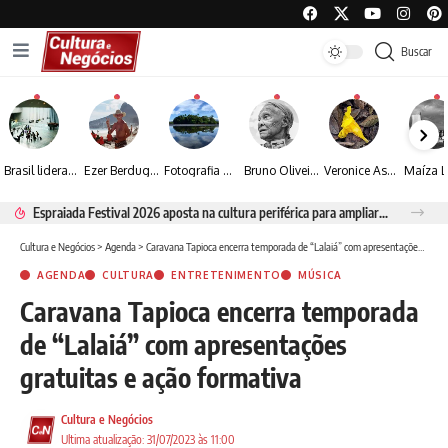
Buscar
Brasil lidera crescimento entre os 15 maiores mercados globais de viagens corporativas
Ezer Berdugo transforma experiências multiculturais e memórias em narrativas visuais por meio da fotografia
Fotografia de Fátima Carlini transforma paisagens naturais em experiências de contemplação
Bruno Oliveira retrata o cotidiano urbano por meio da fotografia em preto e branco
Veronice Assini Saes transforma a natureza em fotografias marcadas pela sensibilidade
Espraiada Festival 2026 aposta na cultura periférica para ampliar oportunidades na zona sul
Cultura e Negócios
>
Agenda
>
Caravana Tapioca encerra temporada de “Lalaiá” com apresentações gratuitas e ação formativa
AGENDA
CULTURA
ENTRETENIMENTO
MÚSICA
Caravana Tapioca encerra temporada
de “Lalaiá” com apresentações
gratuitas e ação formativa
Cultura e Negócios
Ultima atualização: 31/07/2023 às 11:00