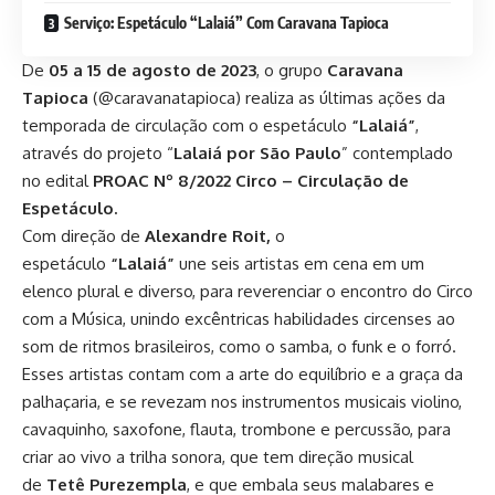
Serviço: Espetáculo “Lalaiá” Com Caravana Tapioca
De
05 a 15 de agosto de 2023
, o grupo
Caravana
Tapioca
(@caravanatapioca) realiza as últimas ações da
temporada de circulação com o espetáculo
“Lalaiá”
,
através do projeto “
Lalaiá por São Paulo
” contemplado
no edital
PROAC Nº 8/2022 Circo – Circulação de
Espetáculo.
Com direção de
Alexandre Roit,
o
espetáculo
“Lalaiá”
une seis artistas em cena em um
elenco plural e diverso, para reverenciar o encontro do Circo
com a Música, unindo excêntricas habilidades circenses ao
som de ritmos brasileiros, como o samba, o funk e o forró.
Esses artistas contam com a arte do equilíbrio e a graça da
palhaçaria, e se revezam nos instrumentos musicais violino,
cavaquinho, saxofone, flauta, trombone e percussão, para
criar ao vivo a trilha sonora, que tem direção musical
de
Tetê Purezempla
, e que embala seus malabares e