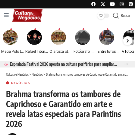
Buscar
Mega Polo transforma lançamento de coleção em plataforma nacional de negócios e projeta crescimento de mais de 15%
Rafael Titonelly leva magia e acolhimento a crianças em tratamento oncológico em Juiz de Fora
O artista plástico Jorge Luiz transforma sustentabilidade e criatividade em arte contemporânea
Fotógrafo José Roberto apresenta um olhar sensível sobre arquitetura, formas e luz na fotografia
Entre livros e fotografia autoral, Sebastião Reis consolida uma trajetória marcada pelo olhar artístico
Espraiada Festival 2026 aposta na cultura periférica para ampliar oportunidades na zona sul
Cultura e Negócios
>
Negócios
>
Brahma transforma os tambores de Caprichoso e Garantido em arte e revela latas especiais para Parintins 2026
NEGÓCIOS
Brahma transforma os tambores de
Caprichoso e Garantido em arte e
revela latas especiais para Parintins
2026