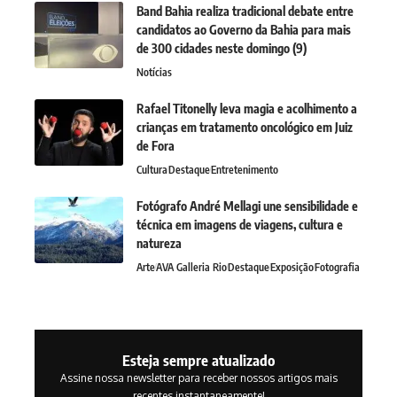
Band Bahia realiza tradicional debate entre
candidatos ao Governo da Bahia para mais
de 300 cidades neste domingo (9)
Notícias
Rafael Titonelly leva magia e acolhimento a
crianças em tratamento oncológico em Juiz
de Fora
Cultura
Destaque
Entretenimento
Fotógrafo André Mellagi une sensibilidade e
técnica em imagens de viagens, cultura e
natureza
Arte
AVA Galleria Rio
Destaque
Exposição
Fotografia
Esteja sempre atualizado
Assine nossa newsletter para receber nossos artigos mais
recentes instantaneamente!