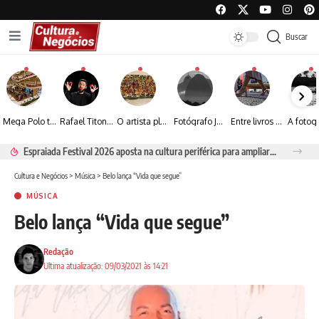
Buscar
Mega Polo transforma lançamento de coleção em plataforma nacional de negócios e projeta crescimento de mais de 15%
Rafael Titonelly leva magia e acolhimento a crianças em tratamento oncológico em Juiz de Fora
O artista plástico Jorge Luiz transforma sustentabilidade e criatividade em arte contemporânea
Fotógrafo José Roberto apresenta um olhar sensível sobre arquitetura, formas e luz na fotografia
Entre livros e fotografia autoral, Sebastião Reis consolida uma trajetória marcada pelo olhar artístico
Espraiada Festival 2026 aposta na cultura periférica para ampliar oportunidades na zona sul
Cultura e Negócios
>
Música
>
Belo lança “Vida que segue”
MÚSICA
Belo lança “Vida que segue”
Redação
Ultima atualização: 09/03/2021 às 14:21