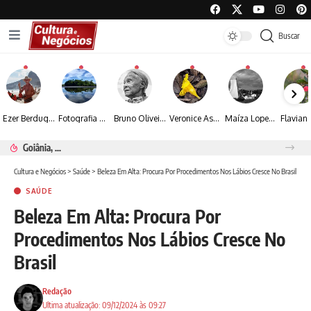
Buscar
Ezer Berdugo transforma experiências multiculturais e memórias em narrativas visuais por meio da fotografia
Fotografia de Fátima Carlini transforma paisagens naturais em experiências de contemplação
Bruno Oliveira retrata o cotidiano urbano por meio da fotografia em preto e branco
Veronice Assini Saes transforma a natureza em fotografias marcadas pela sensibilidade
Maíza Lopes transforma cultura popular baiana em narrativas fotográficas
Espraiada Festival 2026 aposta na cultura periférica para ampliar oportunidades na zona sul
Cultura e Negócios
>
Saúde
>
Beleza Em Alta: Procura Por Procedimentos Nos Lábios Cresce No Brasil
SAÚDE
Beleza Em Alta: Procura Por
Procedimentos Nos Lábios Cresce No
Brasil
Redação
Ultima atualização: 09/12/2024 às 09:27