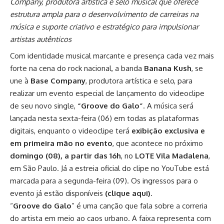
Company, produtora artística e selo musical que oferece
estrutura ampla para o desenvolvimento de carreiras na
música e suporte criativo e estratégico para impulsionar
artistas autênticos
Com identidade musical marcante e presença cada vez mais
forte na cena do rock nacional, a banda
Banana Kush
, se
une à
Base Company
, produtora artística e selo, para
realizar um evento especial de lançamento do videoclipe
de seu novo single,
“Groove do Galo”
. A música será
lançada nesta sexta-feira (06) em todas as plataformas
digitais, enquanto o videoclipe terá
exibição exclusiva e
em primeira mão no evento
, que acontece no próximo
domingo (08), a partir das 16h
, no
LOTE Vila Madalena
,
em São Paulo. Já a estreia oficial do clipe no YouTube está
marcada para a segunda-feira (09). Os ingressos para o
evento já estão disponíveis
(
clique aqui
)
.
“
Groove do Galo
” é uma canção que fala sobre a correria
do artista em meio ao caos urbano. A faixa representa com