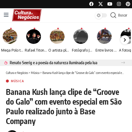
Buscar
Mega Polo transforma lançamento de coleção em plataforma nacional de negócios e projeta crescimento de mais de 15%
Rafael Titonelly leva magia e acolhimento a crianças em tratamento oncológico em Juiz de Fora
O artista plástico Jorge Luiz transforma sustentabilidade e criatividade em arte contemporânea
Fotógrafo José Roberto apresenta um olhar sensível sobre arquitetura, formas e luz na fotografia
Entre livros e fotografia autoral, Sebastião Reis consolida uma trajetória marcada pelo olhar artístico
Renato Seerig e a poesia da natureza iluminada pela lua
Cultura e Negócios
>
Música
>
Banana Kush lança clipe de “Groove do Galo” com evento especial em São Paulo realizado junto à Base Company
MÚSICA
Banana Kush lança clipe de “Groove
do Galo” com evento especial em São
Paulo realizado junto à Base
Company