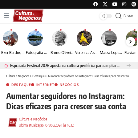
Buscar
Ezer Berdugo transforma experiências multiculturais e memórias em narrativas visuais por meio da fotografia
Fotografia de Fátima Carlini transforma paisagens naturais em experiências de contemplação
Bruno Oliveira retrata o cotidiano urbano por meio da fotografia em preto e branco
Veronice Assini Saes transforma a natureza em fotografias marcadas pela sensibilidade
Maíza Lopes transforma cultura popular baiana em narrativas fotográficas
Espraiada Festival 2026 aposta na cultura periférica para ampliar oportunidades na zona sul
Cultura e Negócios
>
Destaque
>
Aumentar seguidores no Instagram: Dicas eficazes para crescer sua conta
DESTAQUE
INTERNET
NEGÓCIOS
Aumentar seguidores no Instagram:
Dicas eficazes para crescer sua conta
Cultura e Negócios
Ultima atualização: 04/06/2024 às 16:12