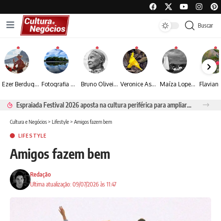
Buscar
Ezer Berdugo transforma experiências multiculturais e memórias em narrativas visuais por meio da fotografia
Fotografia de Fátima Carlini transforma paisagens naturais em experiências de contemplação
Bruno Oliveira retrata o cotidiano urbano por meio da fotografia em preto e branco
Veronice Assini Saes transforma a natureza em fotografias marcadas pela sensibilidade
Maíza Lopes transforma cultura popular baiana em narrativas fotográficas
Espraiada Festival 2026 aposta na cultura periférica para ampliar oportunidades na zona sul
Cultura e Negócios
>
Lifestyle
>
Amigos fazem bem
LIFESTYLE
Amigos fazem bem
Redação
Ultima atualização: 09/07/2026 às 11:47