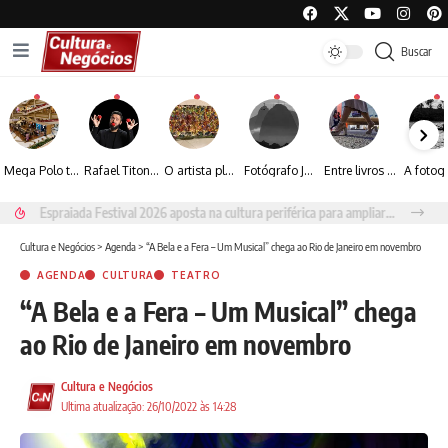
Buscar
Mega Polo transforma lançamento de coleção em plataforma nacional de negócios e projeta crescimento de mais de 15%
Rafael Titonelly leva magia e acolhimento a crianças em tratamento oncológico em Juiz de Fora
O artista plástico Jorge Luiz transforma sustentabilidade e criatividade em arte contemporânea
Fotógrafo José Roberto apresenta um olhar sensível sobre arquitetura, formas e luz na fotografia
Entre livros e fotografia autoral, Sebastião Reis consolida uma trajetória marcada pelo olhar artístico
Espraiada Festival 2026 aposta na cultura periférica para ampliar oportunidades na zona sul
Cultura e Negócios
>
Agenda
>
“A Bela e a Fera – Um Musical” chega ao Rio de Janeiro em novembro
AGENDA
CULTURA
TEATRO
“A Bela e a Fera – Um Musical” chega
ao Rio de Janeiro em novembro
Cultura e Negócios
Ultima atualização: 26/10/2022 às 14:28