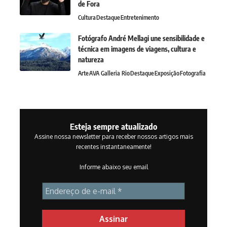
de Fora
Cultura
Destaque
Entretenimento
Fotógrafo André Mellagi une sensibilidade e
técnica em imagens de viagens, cultura e
natureza
Arte
AVA Galleria Rio
Destaque
Exposição
Fotografia
Esteja sempre atualizado
Assine nossa newsletter para receber nossos artigos mais
recentes instantaneamente!
Informe abaixo seu email