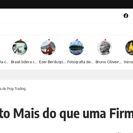
A fotografia contemporânea de Cynthia Feyh Jappur entre luz, movimento e arte
Brasil lidera crescimento entre os 15 maiores mercados globais de viagens corporativas
Ezer Berdugo transforma experiências multiculturais e memórias em narrativas visuais por meio da fotografia
Fotografia de Fátima Carlini transforma paisagens naturais em experiências de contemplação
Bruno Oliveira retrata o cotidiano urbano por meio da fotografia em preto e branco
al 2026 aposta na cultura periférica para ampliar oportunidades na zona sul
 de Prop Trading
o Mais do que uma Firm