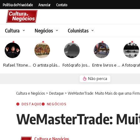
Política de Privacidade
Anunciar
Contato
Cultura
Negócios
Colunistas
Rafael Titonelly leva magia e acolhimento a crianças em tratamento oncológico em Juiz de Fora
O artista plástico Jorge Luiz transforma sustentabilidade e criatividade em arte contemporânea
Fotógrafo José Roberto apresenta um olhar sensível sobre arquitetura, formas e luz na fotografia
Entre livros e fotografia autoral, Sebastião Reis consolida uma trajetória marcada pelo olhar artístico
Não perca
Espraiada Festiv
Cultura e Negócios
>
Destaque
>
WeMasterTrade: Muito Mais do que uma Firma
DESTAQUE
NEGÓCIOS
WeMasterTrade: Muit
Cultura e Negócios