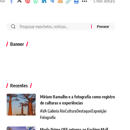
5 min. leitura
lhar
Banner
Recentes
Míriam Ramalho e a fotografia como registro
de culturas e experiências
AVA Galleria Rio
Cultura
Destaque
Exposição
Fotografia
Moda Prime OFF retorna ao Fashion Mall