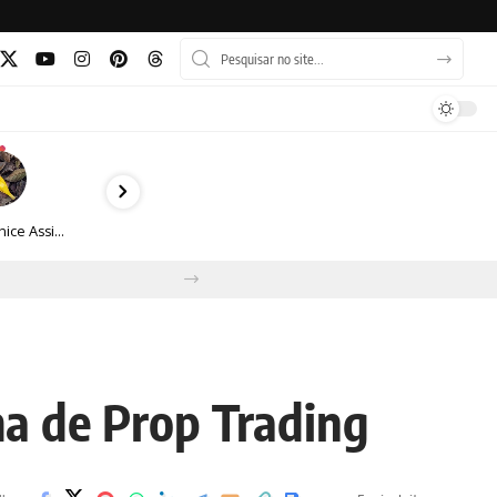
Veronice Assini Saes transforma a natureza em fotografias marcadas pela sensibilidade
a de Prop Trading