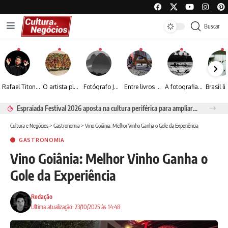
Buscar
Rafael Titonelly leva magia e acolhimento a crianças em tratamento oncológico em Juiz de Fora
O artista plástico Jorge Luiz transforma sustentabilidade e criatividade em arte contemporânea
Fotógrafo José Roberto apresenta um olhar sensível sobre arquitetura, formas e luz na fotografia
Entre livros e fotografia autoral, Sebastião Reis consolida uma trajetória marcada pelo olhar artístico
A fotografia contemporânea de Cynthia Feyh Jappur entre luz, movimento e arte
Espraiada Festival 2026 aposta na cultura periférica para ampliar oportunidades na zona sul
Cultura e Negócios
>
Gastronomia
>
Vino Goiânia: Melhor Vinho Ganha o Gole da Experiência
GASTRONOMIA
Vino Goiânia: Melhor Vinho Ganha o
Gole da Experiência
Redação
Ultima atualização: 23/10/2025 às 14:48