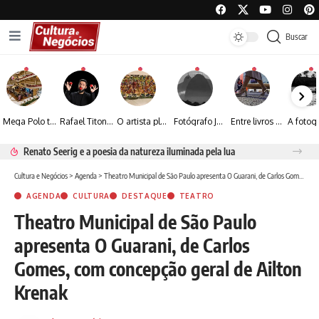
Buscar
Mega Polo transforma lançamento de coleção em plataforma nacional de negócios e projeta crescimento de mais de 15%
Rafael Titonelly leva magia e acolhimento a crianças em tratamento oncológico em Juiz de Fora
O artista plástico Jorge Luiz transforma sustentabilidade e criatividade em arte contemporânea
Fotógrafo José Roberto apresenta um olhar sensível sobre arquitetura, formas e luz na fotografia
Entre livros e fotografia autoral, Sebastião Reis consolida uma trajetória marcada pelo olhar artístico
Renato Seerig e a poesia da natureza iluminada pela lua
Cultura e Negócios
>
Agenda
>
Theatro Municipal de São Paulo apresenta O Guarani, de Carlos Gomes, com concepção geral de Ailton Krenak
AGENDA
CULTURA
DESTAQUE
TEATRO
Theatro Municipal de São Paulo
apresenta O Guarani, de Carlos
Gomes, com concepção geral de Ailton
Krenak