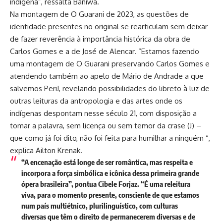
indígena”, ressalta Baniwa.
Na montagem de O Guarani de 2023, as questões de
identidade presentes no original se rearticulam sem deixar
de fazer reverência à importância histórica da obra de
Carlos Gomes e a de José de Alencar. “Estamos fazendo
uma montagem de O Guarani preservando Carlos Gomes e
atendendo também ao apelo de Mário de Andrade a que
salvemos Peri!, revelando possibilidades do libreto à luz de
outras leituras da antropologia e das artes onde os
indígenas despontam nesse século 21, com disposição a
tomar a palavra, sem licença ou sem temor da crase (!) –
que como já foi dito, não foi feita para humilhar a ninguém “,
explica Ailton Krenak.
“A encenação está longe de ser romântica, mas respeita e
incorpora a força simbólica e icônica dessa primeira grande
ópera brasileira”, pontua Cibele Forjaz. “É uma releitura
viva, para o momento presente, consciente de que estamos
num país multiétnico, plurilinguístico, com culturas
diversas que têm o direito de permanecerem diversas e de