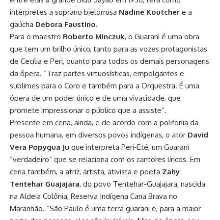
intérpretes a soprano bielorrusa
Nadine Koutcher
e a
gaúcha
Debora Faustino
.
Para o maestro
Roberto Minczuk
, o Guarani é uma obra
que tem um brilho único, tanto para as vozes protagonistas
de Cecília e Peri, quanto para todos os demais personagens
da ópera. “Traz partes virtuosísticas, empolgantes e
sublimes para o Coro e também para a Orquestra. É uma
ópera de um poder único e de uma vivacidade, que
promete impressionar o público que a assiste”.
Presente em cena, ainda, e de acordo com a polifonia da
pessoa humana, em diversos povos indígenas, o ator
David
Vera Popygua Ju
que interpreta Peri-Eté, um Guarani
“verdadeiro” que se relaciona com os cantores líricos. Em
cena também, a atriz, artista, ativista e poeta
Zahy
Tentehar Guajajara
, do povo Tentehar-Guajajara, nascida
na Aldeia Colônia, Reserva Indígena Cana Brava no
Maranhão. “São Paulo é uma terra guarani e, para a maior