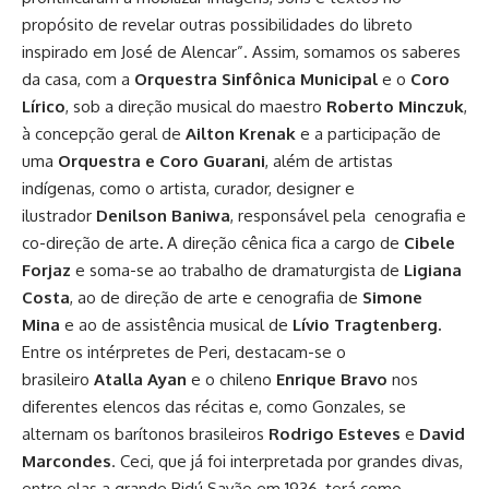
propósito de revelar outras possibilidades do libreto
inspirado em José de Alencar”. Assim, somamos os saberes
da casa, com a
Orquestra Sinfônica Municipal
e o
Coro
Lírico
, sob a direção musical do maestro
Roberto Minczuk
,
à concepção geral de
Ailton Krenak
e a participação de
uma
Orquestra e Coro
Guarani
, além de artistas
indígenas, como o artista, curador, designer e
ilustrador
Denilson Baniwa
, responsável pela
cenografia e
co-direção de arte
.
A direção cênica fica a cargo de
Cibele
Forjaz
e soma-se ao trabalho de dramaturgista de
Ligiana
Costa
, ao de direção de arte e cenografia de
Simone
Mina
e ao de assistência musical de
Lívio Tragtenberg.
Entre os intérpretes de Peri, destacam-se o
brasileiro
Atalla Ayan
e o chileno
Enrique Bravo
nos
diferentes elencos das récitas e, como Gonzales, se
alternam os barítonos brasileiros
Rodrigo Esteves
e
David
Marcondes
. Ceci, que já foi interpretada por grandes divas,
entre elas a grande Bidú Sayão em 1936, terá como