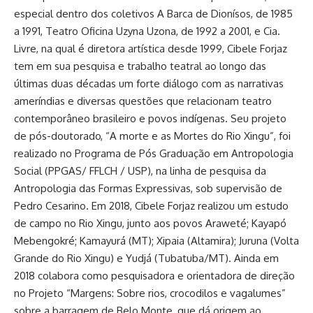
especial dentro dos coletivos A Barca de Dionísos, de 1985
a 1991, Teatro Oficina Uzyna Uzona, de 1992 a 2001, e Cia.
Livre, na qual é diretora artística desde 1999, Cibele Forjaz
tem em sua pesquisa e trabalho teatral ao longo das
últimas duas décadas um forte diálogo com as narrativas
ameríndias e diversas questões que relacionam teatro
contemporâneo brasileiro e povos indígenas. Seu projeto
de pós-doutorado, “A morte e as Mortes do Rio Xingu”, foi
realizado no Programa de Pós Graduação em Antropologia
Social (PPGAS/ FFLCH / USP), na linha de pesquisa da
Antropologia das Formas Expressivas, sob supervisão de
Pedro Cesarino. Em 2018, Cibele Forjaz realizou um estudo
de campo no Rio Xingu, junto aos povos Araweté; Kayapó
Mebengokré; Kamayurá (MT); Xipaia (Altamira); Juruna (Volta
Grande do Rio Xingu) e Yudjá (Tubatuba/MT). Ainda em
2018 colabora como pesquisadora e orientadora de direção
no Projeto “Margens: Sobre rios, crocodilos e vagalumes”
sobre a barragem de Belo Monte, que dá origem ao