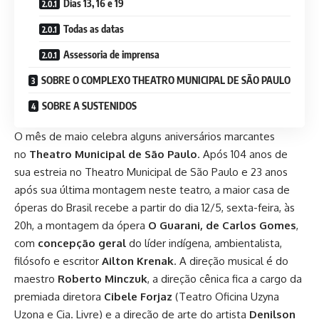
Dias 13, 16 e 19
Todas as datas
Assessoria de imprensa
SOBRE O COMPLEXO THEATRO MUNICIPAL DE SÃO PAULO
SOBRE A SUSTENIDOS
O mês de maio celebra alguns aniversários marcantes
no
Theatro Municipal de São Paulo
. Após 104 anos de
sua estreia no Theatro Municipal de São Paulo e 23 anos
após sua última montagem neste teatro, a maior casa de
óperas do Brasil recebe a partir do dia 12/5, sexta-feira, às
20h, a montagem da ópera
O Guarani, de Carlos Gomes
,
com
concepção geral
do líder indígena, ambientalista,
filósofo e escritor
Ailton Krenak
. A direção musical é do
maestro
Roberto Minczuk
, a direção cênica fica a cargo da
premiada diretora
Cibele Forjaz
(Teatro Oficina Uzyna
Uzona e Cia. Livre) e a direção de arte do artista
Denilson