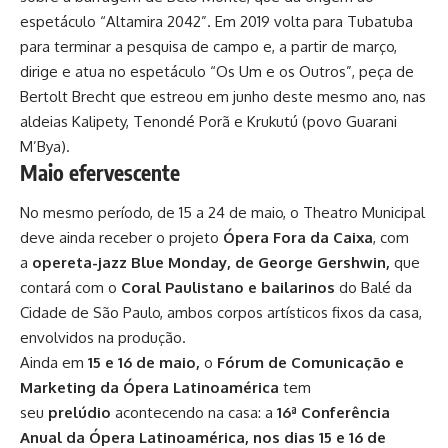
espetáculo “Altamira 2042”. Em 2019 volta para Tubatuba
para terminar a pesquisa de campo e, a partir de março,
dirige e atua no espetáculo “Os Um e os Outros”, peça de
Bertolt Brecht que estreou em junho deste mesmo ano, nas
aldeias Kalipety, Tenondé Porã e Krukutú (povo Guarani
M’Bya).
Maio efervescente
No mesmo período, de 15 a 24 de maio, o Theatro Municipal
deve ainda receber o projeto
Ópera Fora da Caixa
, com
a
opereta-jazz Blue Monday, de George Gershwin,
que
contará com o
Coral Paulistano e bailarinos
do Balé da
Cidade de São Paulo, ambos corpos artísticos fixos da casa,
envolvidos na produção.
Ainda em
15 e 16 de maio,
o
Fórum de Comunicação e
Marketing da Ópera Latinoamérica
tem
seu
prelúdio
acontecendo na casa: a
16ª Conferência
Anual da Ópera Latinoamérica, nos dias 15 e 16 de