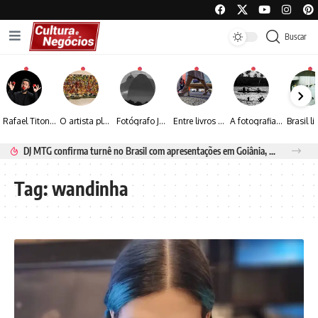
Buscar
Rafael Titonelly leva magia e acolhimento a crianças em tratamento oncológico em Juiz de Fora
O artista plástico Jorge Luiz transforma sustentabilidade e criatividade em arte contemporânea
Fotógrafo José Roberto apresenta um olhar sensível sobre arquitetura, formas e luz na fotografia
Entre livros e fotografia autoral, Sebastião Reis consolida uma trajetória marcada pelo olhar artístico
A fotografia contemporânea de Cynthia Feyh Jappur entre luz, movimento e arte
DJ MTG confirma turnê no Brasil com apresentações em Goiânia, Porto Seguro e Rio de Janeiro
Tag:
wandinha