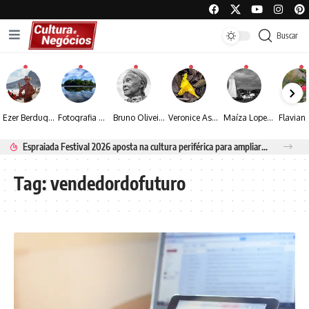
Buscar
Ezer Berdugo transforma experiências multiculturais e memórias em narrativas visuais por meio da fotografia
Fotografia de Fátima Carlini transforma paisagens naturais em experiências de contemplação
Bruno Oliveira retrata o cotidiano urbano por meio da fotografia em preto e branco
Veronice Assini Saes transforma a natureza em fotografias marcadas pela sensibilidade
Maíza Lopes transforma cultura popular baiana em narrativas fotográficas
Espraiada Festival 2026 aposta na cultura periférica para ampliar oportunidades na zona sul
Tag:
vendedordofuturo