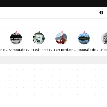
Entre livros e fotografia autoral, Sebastião Reis consolida uma trajetória marcada pelo olhar artístico
A fotografia contemporânea de Cynthia Feyh Jappur entre luz, movimento e arte
Brasil lidera crescimento entre os 15 maiores mercados globais de viagens corporativas
Ezer Berdugo transforma experiências multiculturais e memórias em narrativas visuais por meio da fotografia
Fotografia de Fátima Carlini transforma paisagens naturais em experiências de contemplação
al 2026 aposta na cultura periférica para ampliar oportunidades na zona sul