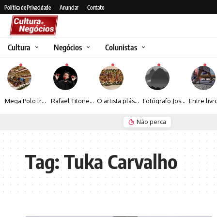
Política de Privacidade
Anunciar
Contato
Cultura
Negócios
Colunistas
Mega Polo transforma lançamento de coleção em plataforma nacional de negócios e projeta crescimento de mais de 15%
Rafael Titonelly leva magia e acolhimento a crianças em tratamento oncológico em Juiz de Fora
O artista plástico Jorge Luiz transforma sustentabilidade e criatividade em arte contemporânea
Fotógrafo José Roberto apresenta um olhar sensível sobre arquitetura, formas e luz na fotografia
Não perca
Seguro e Rio de Janeiro
Espraiada Festiv
Tag:
Tuka Carvalho