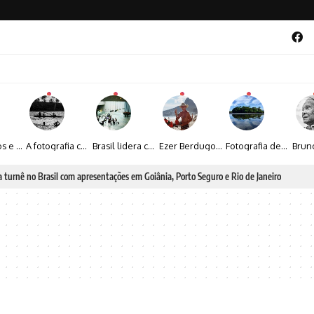
Entre livros e fotografia autoral, Sebastião Reis consolida uma trajetória marcada pelo olhar artístico
A fotografia contemporânea de Cynthia Feyh Jappur entre luz, movimento e arte
Brasil lidera crescimento entre os 15 maiores mercados globais de viagens corporativas
Ezer Berdugo transforma experiências multiculturais e memórias em narrativas visuais por meio da fotografia
Fotografia de Fátima Carlini transforma paisagens naturais em experiências de contemplação
 a poesia da natureza iluminada pela lua