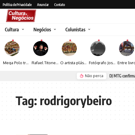
Política de Privacidade
Anunciar
Contato
Cultura
Negócios
Colunistas
Mega Polo transforma lançamento de coleção em plataforma nacional de negócios e projeta crescimento de mais de 15%
Rafael Titonelly leva magia e acolhimento a crianças em tratamento oncológico em Juiz de Fora
O artista plástico Jorge Luiz transforma sustentabilidade e criatividade em arte contemporânea
Fotógrafo José Roberto apresenta um olhar sensível sobre arquitetura, formas e luz na fotografia
Não perca
 Seguro e Rio de Janeiro
Renato Seerig e
Tag:
rodrigorybeiro