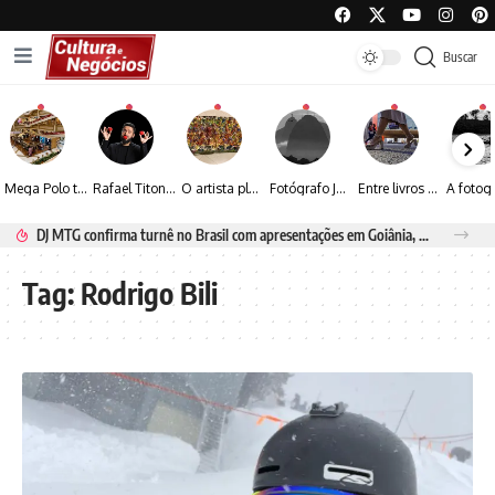
Buscar
Mega Polo transforma lançamento de coleção em plataforma nacional de negócios e projeta crescimento de mais de 15%
Rafael Titonelly leva magia e acolhimento a crianças em tratamento oncológico em Juiz de Fora
O artista plástico Jorge Luiz transforma sustentabilidade e criatividade em arte contemporânea
Fotógrafo José Roberto apresenta um olhar sensível sobre arquitetura, formas e luz na fotografia
Entre livros e fotografia autoral, Sebastião Reis consolida uma trajetória marcada pelo olhar artístico
DJ MTG confirma turnê no Brasil com apresentações em Goiânia, Porto Seguro e Rio de Janeiro
Tag:
Rodrigo Bili