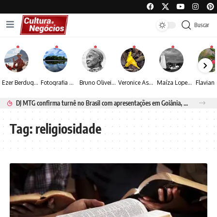
Buscar
Ezer Berdugo transforma experiências multiculturais e memórias em narrativas visuais por meio da fotografia
Fotografia de Fátima Carlini transforma paisagens naturais em experiências de contemplação
Bruno Oliveira retrata o cotidiano urbano por meio da fotografia em preto e branco
Veronice Assini Saes transforma a natureza em fotografias marcadas pela sensibilidade
Maíza Lopes transforma cultura popular baiana em narrativas fotográficas
DJ MTG confirma turnê no Brasil com apresentações em Goiânia, Porto Seguro e Rio de Janeiro
Tag:
religiosidade