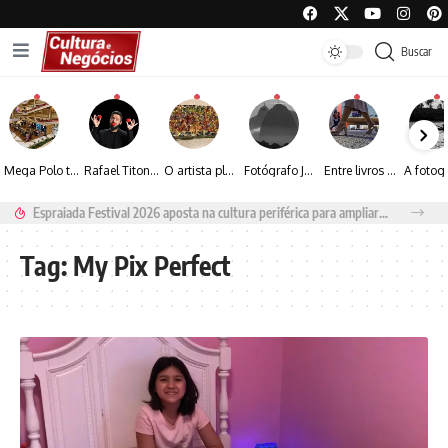
Buscar
Mega Polo transforma lançamento de coleção em plataforma nacional de negócios e projeta crescimento de mais de 15%
Rafael Titonelly leva magia e acolhimento a crianças em tratamento oncológico em Juiz de Fora
O artista plástico Jorge Luiz transforma sustentabilidade e criatividade em arte contemporânea
Fotógrafo José Roberto apresenta um olhar sensível sobre arquitetura, formas e luz na fotografia
Entre livros e fotografia autoral, Sebastião Reis consolida uma trajetória marcada pelo olhar artístico
Espraiada Festival 2026 aposta na cultura periférica para ampliar oportunidades na zona sul
Tag:
My Pix Perfect