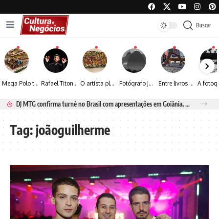
Buscar
Mega Polo transforma lançamento de coleção em plataforma nacional de negócios e projeta crescimento de mais de 15%
Rafael Titonelly leva magia e acolhimento a crianças em tratamento oncológico em Juiz de Fora
O artista plástico Jorge Luiz transforma sustentabilidade e criatividade em arte contemporânea
Fotógrafo José Roberto apresenta um olhar sensível sobre arquitetura, formas e luz na fotografia
Entre livros e fotografia autoral, Sebastião Reis consolida uma trajetória marcada pelo olhar artístico
DJ MTG confirma turnê no Brasil com apresentações em Goiânia, Porto Seguro e Rio de Janeiro
Tag:
joãoguilherme