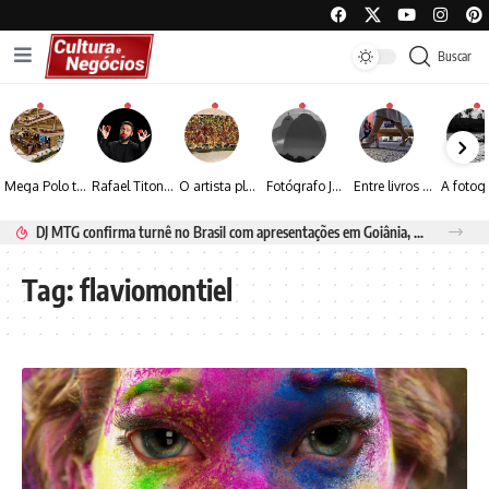
Buscar
Mega Polo transforma lançamento de coleção em plataforma nacional de negócios e projeta crescimento de mais de 15%
Rafael Titonelly leva magia e acolhimento a crianças em tratamento oncológico em Juiz de Fora
O artista plástico Jorge Luiz transforma sustentabilidade e criatividade em arte contemporânea
Fotógrafo José Roberto apresenta um olhar sensível sobre arquitetura, formas e luz na fotografia
Entre livros e fotografia autoral, Sebastião Reis consolida uma trajetória marcada pelo olhar artístico
DJ MTG confirma turnê no Brasil com apresentações em Goiânia, Porto Seguro e Rio de Janeiro
Tag:
flaviomontiel