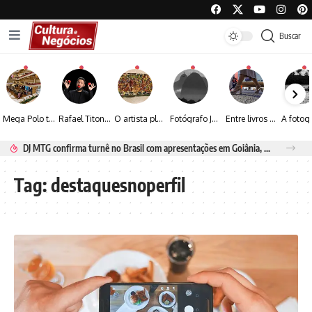
Buscar
Mega Polo transforma lançamento de coleção em plataforma nacional de negócios e projeta crescimento de mais de 15%
Rafael Titonelly leva magia e acolhimento a crianças em tratamento oncológico em Juiz de Fora
O artista plástico Jorge Luiz transforma sustentabilidade e criatividade em arte contemporânea
Fotógrafo José Roberto apresenta um olhar sensível sobre arquitetura, formas e luz na fotografia
Entre livros e fotografia autoral, Sebastião Reis consolida uma trajetória marcada pelo olhar artístico
DJ MTG confirma turnê no Brasil com apresentações em Goiânia, Porto Seguro e Rio de Janeiro
Tag:
destaquesnoperfil