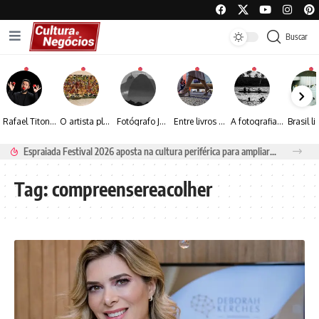
Buscar
Rafael Titonelly leva magia e acolhimento a crianças em tratamento oncológico em Juiz de Fora
O artista plástico Jorge Luiz transforma sustentabilidade e criatividade em arte contemporânea
Fotógrafo José Roberto apresenta um olhar sensível sobre arquitetura, formas e luz na fotografia
Entre livros e fotografia autoral, Sebastião Reis consolida uma trajetória marcada pelo olhar artístico
A fotografia contemporânea de Cynthia Feyh Jappur entre luz, movimento e arte
Espraiada Festival 2026 aposta na cultura periférica para ampliar oportunidades na zona sul
Tag:
compreensereacolher