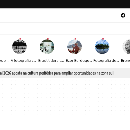
Entre livros e fotografia autoral, Sebastião Reis consolida uma trajetória marcada pelo olhar artístico
A fotografia contemporânea de Cynthia Feyh Jappur entre luz, movimento e arte
Brasil lidera crescimento entre os 15 maiores mercados globais de viagens corporativas
Ezer Berdugo transforma experiências multiculturais e memórias em narrativas visuais por meio da fotografia
Fotografia de Fátima Carlini transforma paisagens naturais em experiências de contemplação
al 2026 aposta na cultura periférica para ampliar oportunidades na zona sul