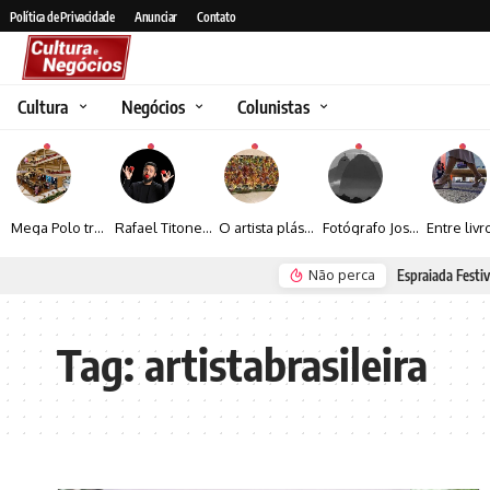
Política de Privacidade
Anunciar
Contato
Cultura
Negócios
Colunistas
Mega Polo transforma lançamento de coleção em plataforma nacional de negócios e projeta crescimento de mais de 15%
Rafael Titonelly leva magia e acolhimento a crianças em tratamento oncológico em Juiz de Fora
O artista plástico Jorge Luiz transforma sustentabilidade e criatividade em arte contemporânea
Fotógrafo José Roberto apresenta um olhar sensível sobre arquitetura, formas e luz na fotografia
Não perca
Espraiada Festiv
Tag:
artistabrasileira