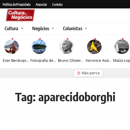
Política de Privacidade
Anunciar
Contato
Cultura
Negócios
Colunistas
Ezer Berdugo transforma experiências multiculturais e memórias em narrativas visuais por meio da fotografia
Fotografia de Fátima Carlini transforma paisagens naturais em experiências de contemplação
Bruno Oliveira retrata o cotidiano urbano por meio da fotografia em preto e branco
Veronice Assini Saes transforma a natureza em fotografias marcadas pela sensibilidade
Não perca
Seguro e Rio de Janeiro
Espraiada Festiv
Tag:
aparecidoborghi