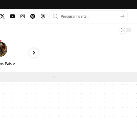
Dia dos Pais vai além do almoço: como transformar a data em experiência, afeto e boas escolhas