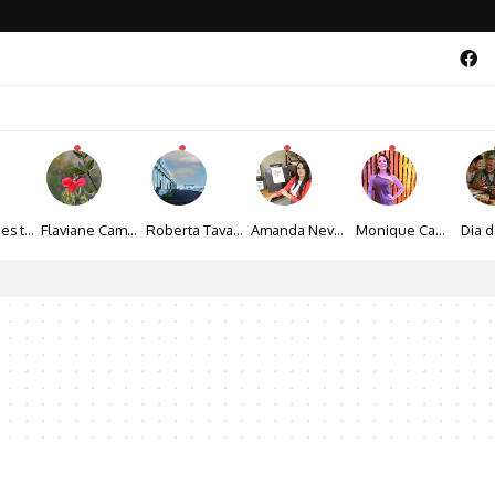
Maíza Lopes transforma cultura popular baiana em narrativas fotográficas
Flaviane Campos transforma natureza, espiritualidade e sensibilidade em narrativas fotográficas
Roberta Tavares transforma a fotografia em obras de arte marcadas pela sensibilidade e sofisticação
Amanda Neves transforma a beleza da natureza em obras realistas repletas de sensibilidade
Monique Camacho é homenageada no Prêmio Gênios da Atualidade 2026
al 2026 aposta na cultura periférica para ampliar oportunidades na zona sul