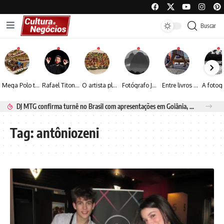
Buscar
Mega Polo transforma lançamento de coleção em plataforma nacional de negócios e projeta crescimento de mais de 15%
Rafael Titonelly leva magia e acolhimento a crianças em tratamento oncológico em Juiz de Fora
O artista plástico Jorge Luiz transforma sustentabilidade e criatividade em arte contemporânea
Fotógrafo José Roberto apresenta um olhar sensível sobre arquitetura, formas e luz na fotografia
Entre livros e fotografia autoral, Sebastião Reis consolida uma trajetória marcada pelo olhar artístico
DJ MTG confirma turnê no Brasil com apresentações em Goiânia, Porto Seguro e Rio de Janeiro
Tag:
antôniozeni