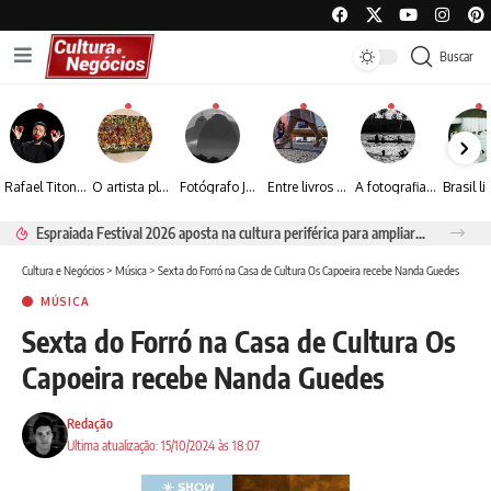
Buscar
Rafael Titonelly leva magia e acolhimento a crianças em tratamento oncológico em Juiz de Fora
O artista plástico Jorge Luiz transforma sustentabilidade e criatividade em arte contemporânea
Fotógrafo José Roberto apresenta um olhar sensível sobre arquitetura, formas e luz na fotografia
Entre livros e fotografia autoral, Sebastião Reis consolida uma trajetória marcada pelo olhar artístico
A fotografia contemporânea de Cynthia Feyh Jappur entre luz, movimento e arte
Espraiada Festival 2026 aposta na cultura periférica para ampliar oportunidades na zona sul
Cultura e Negócios
>
Música
>
Sexta do Forró na Casa de Cultura Os Capoeira recebe Nanda Guedes
MÚSICA
Sexta do Forró na Casa de Cultura Os
Capoeira recebe Nanda Guedes
Redação
Ultima atualização: 15/10/2024 às 18:07