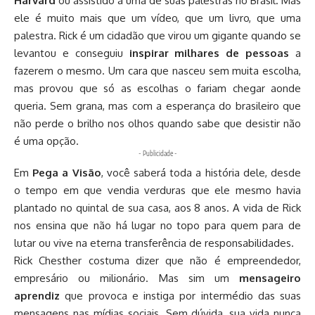
Harvard
ou assistido a uma de suas palestras no Brasil. Mas
ele é muito mais que um vídeo, que um livro, que uma
palestra. Rick é um cidadão que virou um gigante quando se
levantou e conseguiu
inspirar milhares de pessoas
a
fazerem o mesmo. Um cara que nasceu sem muita escolha,
mas provou que só as escolhas o fariam chegar aonde
queria. Sem grana, mas com a esperança do brasileiro que
não perde o brilho nos olhos quando sabe que desistir não
é uma opção.
- Publicidade -
Em
Pega a Visão
, você saberá toda a história dele, desde
o tempo em que vendia verduras que ele mesmo havia
plantado no quintal de sua casa, aos 8 anos. A vida de Rick
nos ensina que não há lugar no topo para quem para de
lutar ou vive na eterna transferência de responsabilidades.
Rick Chesther costuma dizer que não é empreendedor,
empresário ou milionário. Mas sim um
mensageiro
aprendiz
que provoca e instiga por intermédio das suas
mensagens nas mídias sociais. Sem dúvida, sua vida nunca