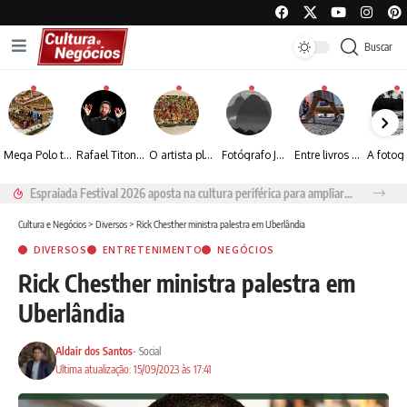
Buscar
Mega Polo transforma lançamento de coleção em plataforma nacional de negócios e projeta crescimento de mais de 15%
Rafael Titonelly leva magia e acolhimento a crianças em tratamento oncológico em Juiz de Fora
O artista plástico Jorge Luiz transforma sustentabilidade e criatividade em arte contemporânea
Fotógrafo José Roberto apresenta um olhar sensível sobre arquitetura, formas e luz na fotografia
Entre livros e fotografia autoral, Sebastião Reis consolida uma trajetória marcada pelo olhar artístico
Espraiada Festival 2026 aposta na cultura periférica para ampliar oportunidades na zona sul
Cultura e Negócios
>
Diversos
>
Rick Chesther ministra palestra em Uberlândia
DIVERSOS
ENTRETENIMENTO
NEGÓCIOS
Rick Chesther ministra palestra em
Uberlândia
Aldair dos Santos
- Social
Ultima atualização: 15/09/2023 às 17:41