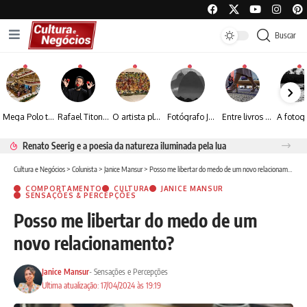
Buscar
Mega Polo transforma lançamento de coleção em plataforma nacional de negócios e projeta crescimento de mais de 15%
Rafael Titonelly leva magia e acolhimento a crianças em tratamento oncológico em Juiz de Fora
O artista plástico Jorge Luiz transforma sustentabilidade e criatividade em arte contemporânea
Fotógrafo José Roberto apresenta um olhar sensível sobre arquitetura, formas e luz na fotografia
Entre livros e fotografia autoral, Sebastião Reis consolida uma trajetória marcada pelo olhar artístico
Renato Seerig e a poesia da natureza iluminada pela lua
Cultura e Negócios
>
Colunista
>
Janice Mansur
>
Posso me libertar do medo de um novo relacionamento?
COMPORTAMENTO
CULTURA
JANICE MANSUR
SENSAÇÕES & PERCEPÇÕES
Posso me libertar do medo de um
novo relacionamento?
Janice Mansur
- Sensações e Percepções
Ultima atualização: 17/04/2024 às 19:19