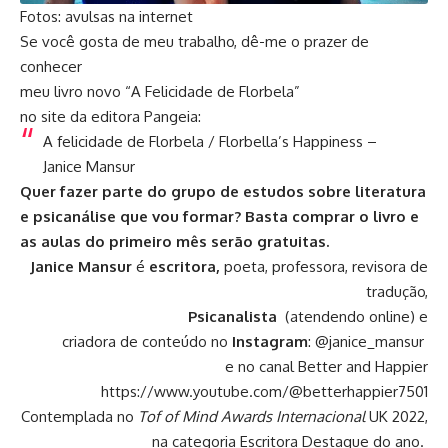
Fotos: avulsas na internet
Se você gosta de meu trabalho, dê-me o prazer de
conhecer
meu livro novo “A Felicidade de Florbela”
no site da editora Pangeia:
A felicidade de Florbela / Florbella’s Happiness –
Janice Mansur
Quer fazer parte do grupo de estudos sobre literatura
e psicanálise que vou formar? Basta comprar o livro e
as aulas do primeiro mês serão gratuitas.
Janice Mansur
é
escritora,
poeta, professora, revisora de
tradução,
Psicanalista
(atendendo online) e
criadora de conteúdo no
Instagram
:
@janice_mansur
e no canal Better and Happier
https://www.youtube.com/@betterhappier7501
Contemplada no
Tof of Mind Awards Internacional
UK 2022,
na categoria Escritora Destaque do ano.